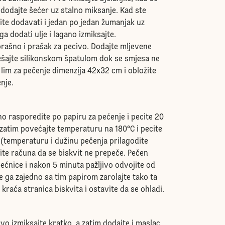
 dodajte šećer uz stalno miksanje. Kad ste
ite dodavati i jedan po jedan žumanjak uz
a dodati ulje i lagano izmiksajte.
brašno i prašak za pecivo. Dodajte mljevene
ešajte silikonskom špatulom dok se smjesa ne
e lim za pečenje dimenzija 42x32 cm i obložite
enje.
 rasporedite po papiru za pećenje i pecite 20
 zatim povećajte temperaturu na 180°C i pecite
 (temperaturu i dužinu pečenja prilagodite
ite računa da se biskvit ne prepeče. Pečen
 pećnice i nakon 5 minuta pažljivo odvojite od
e ga zajedno sa tim papirom zarolajte tako ta
kraća stranica biskvita i ostavite da se ohladi.
o izmiksajte kratko, a zatim dodajte i maslac