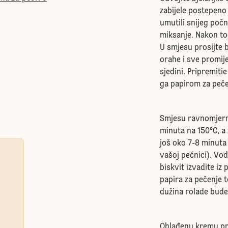
zabijele postepeno
umutili snijeg počn
miksanje. Nakon tog
U smjesu prosijte 
orahe i sve promij
sjedini. Pripremiti
ga papirom za peč
Smjesu ravnomjerno
minuta na 150°C, a
još oko 7-8 minuta
vašoj pećnici). Vod
biskvit izvadite iz
papira za pečenje t
dužina rolade bude 
Ohlađenu kremu prv