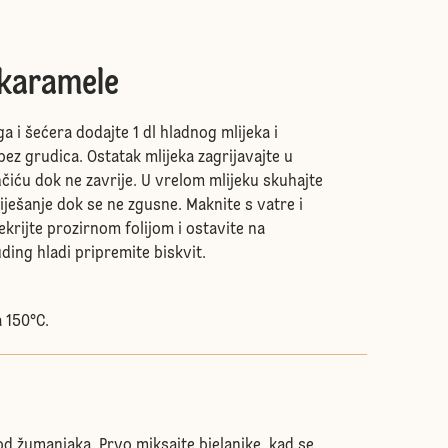
karamele
 i šećera dodajte 1 dl hladnog mlijeka i
bez grudica. Ostatak mlijeka zagrijavajte u
iću dok ne zavrije. U vrelom mlijeku skuhajte
ješanje dok se ne zgusne. Maknite s vatre i
krijte prozirnom folijom i ostavite na
ding hladi pripremite biskvit.
a 150°C.
od žumanjaka. Prvo miksajte bjelanjke, kad se