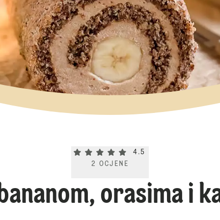
Current rating 4.5. Click to rate.
4.5
2
OCJENE
 bananom, orasima i 