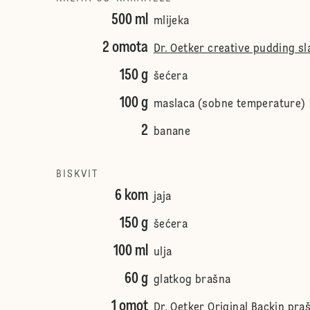
500 ml
mlijeka
2 omota
Dr. Oetker creative pudding s
150 g
šećera
100 g
maslaca (sobne temperature)
2
banane
BISKVIT
6 kom
jaja
150 g
šećera
100 ml
ulja
60 g
glatkog brašna
1 omot
Dr. Oetker Original Backin pra