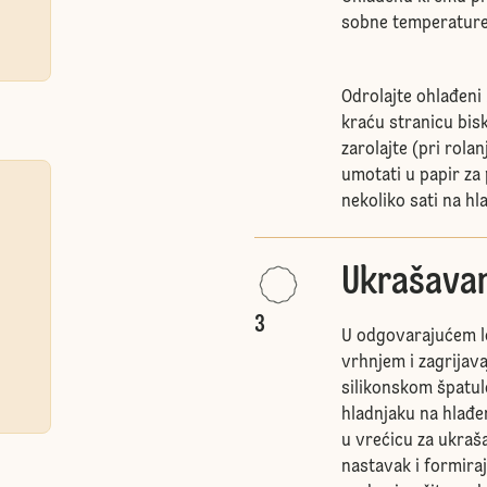
sobne temperature 
Odrolajte ohlađeni
kraću stranicu bisk
zarolajte (pri rola
umotati u papir za 
nekoliko sati na hl
Ukrašavan
3
U odgovarajućem lon
vrhnjem i zagrijava
silikonskom špatul
hladnjaku na hlađe
u vrećicu za ukraša
nastavak i formiraj