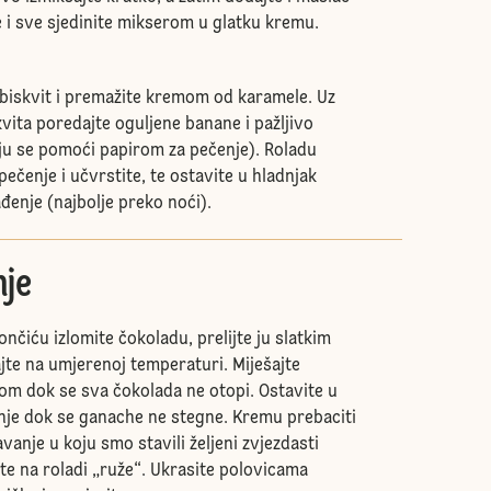
i sve sjedinite mikserom u glatku kremu.
 biskvit i premažite kremom od karamele. Uz
vita poredajte oguljene banane i pažljivo
nju se pomoći papirom za pečenje). Roladu
pečenje i učvrstite, te ostavite u hladnjak
ađenje (najbolje preko noći).
je
čiću izlomite čokoladu, prelijte ju slatkim
jte na umjerenoj temperaturi. Miješajte
om dok se sva čokolada ne otopi. Ostavite u
nje dok se ganache ne stegne. Kremu prebaciti
vanje u koju smo stavili željeni zvjezdasti
te na roladi „ruže“. Ukrasite polovicama