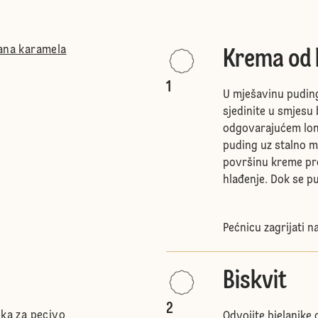
lana karamela
Krema od 
1
U mješavinu pudinga
sjedinite u smjesu 
odgovarajućem lonč
puding uz stalno mi
površinu kreme pre
hlađenje. Dok se pu
Pećnicu zagrijati n
Biskvit
2
ška za pecivo
Odvojite bjelanjke 