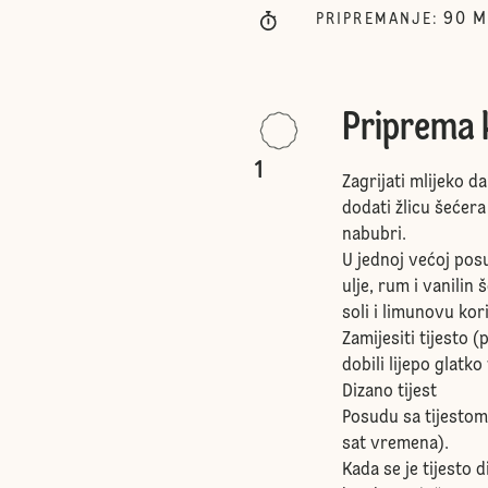
90
M
PRIPREMANJE
:
Priprema 
1
Zagrijati mlijeko d
dodati žlicu šećer
nabubri.
U jednoj većoj posu
ulje, rum i vanilin
soli i limunovu kor
Zamijesiti tijesto 
dobili lijepo glatko 
Dizano tijest
Posudu sa tijestom 
sat vremena).
Kada se je tijesto 