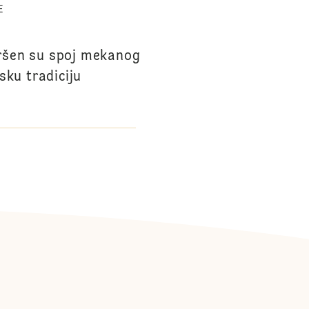
E
ršen su spoj mekanog
sku tradiciju