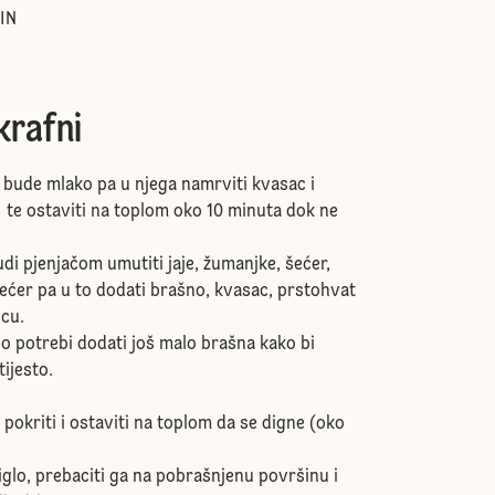
IN
krafni
a bude mlako pa u njega namrviti kvasac i
a te ostaviti na toplom oko 10 minuta dok ne
di pjenjačom umutiti jaje, žumanjke, šećer,
 šećer pa u to dodati brašno, kvasac, prstohvat
icu.
(po potrebi dodati još malo brašna kako bi
tijesto.
pokriti i ostaviti na toplom da se digne (oko
diglo, prebaciti ga na pobrašnjenu površinu i