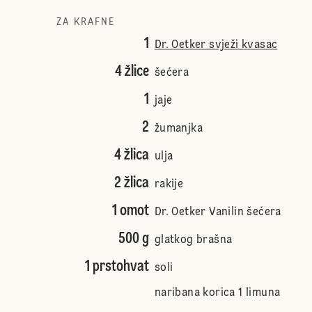
ZA KRAFNE
1
Dr. Oetker svježi kvasac
4 žlice
šećera
1
jaje
2
žumanjka
4 žlica
ulja
2 žlica
rakije
1 omot
Dr. Oetker Vanilin šećera
500 g
glatkog brašna
1 prstohvat
soli
naribana korica 1 limuna