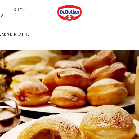
Dr. Oetker
SHOP
MA
LADNE KRAFNE