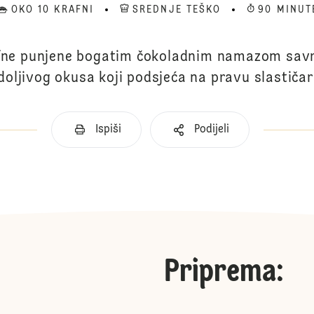
OKO 10 KRAFNI
SREDNJE TEŠKO
90 MINUT
fne punjene bogatim čokoladnim namazom sav
odoljivog okusa koji podsjeća na pravu slastičar
Ispiši
Podijeli
Priprema
: