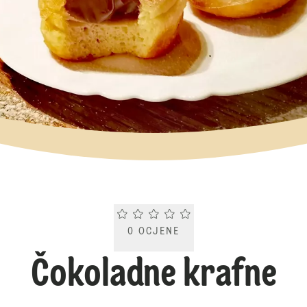
Current rating 0.0. Click to rate.
0
OCJENE
Čokoladne krafne