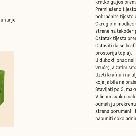
kratko ga još premi
Premiješeno tijesto
pobrašnite tijesto o
kuhanje
Okruglom modlicom i
strane na također
Ostatak tijesta pre
Ostaviti da se kraf
prostorija topla).
U duboki lonac nalit
vruće), a zatim sma
Uzeti krafnu i na u
koja je bila na bra
Stavljati po 3, mak
Vilicom svaku malo
odmah ju prekrenuti
strana porumeni i t
napuniti čokoladn