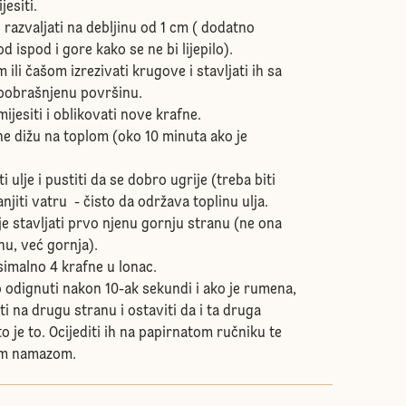
jesiti.
 razvaljati na debljinu od 1 cm ( dodatno
d ispod i gore kako se ne bi lijepilo).
li čašom izrezivati krugove i stavljati ih sa
 pobrašnjenu površinu.
mijesiti i oblikovati nove krafne.
ne dižu na toplom (oko 10 minuta ako je
i ulje i pustiti da se dobro ugrije (treba biti
njiti vatru - čisto da održava toplinu ulja.
lje stavljati prvo njenu gornju stranu (ne ona
šnu, već gornja).
simalno 4 krafne u lonac.
 odignuti nakon 10-ak sekundi i ako je rumena,
 na drugu stranu i ostaviti da i ta druga
o je to. Ocijediti ih na papirnatom ručniku te
im namazom.