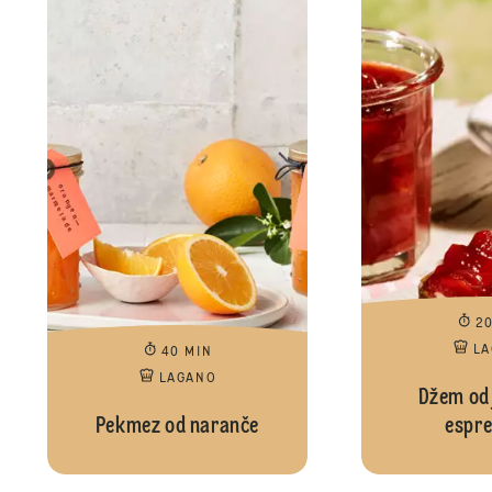
2
L
40 MIN
LAGANO
Džem od 
Pekmez od naranče
espr