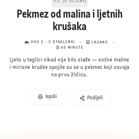
0.0
[
0
OCJENE
]
Pekmez od malina i ljetnih
krušaka
OKO 2 - 3 STAKLENKI
LAGANO
45 MINUTE
Ljeto u teglici nikad nije bilo slađe — sočne maline
i mirisne kruške spojile su se u pekmez koji osvaja
na prvu žličicu.
Ispiši
Podijeli