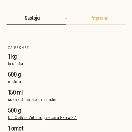
Sastojci
Priprema
ZA PEKMEZ
1 kg
krušaka
600 g
malina
150 ml
soka od jabuke ili kruške
500 g
Dr. Oetker Želirnog šećera Extra 2:1
1 omot