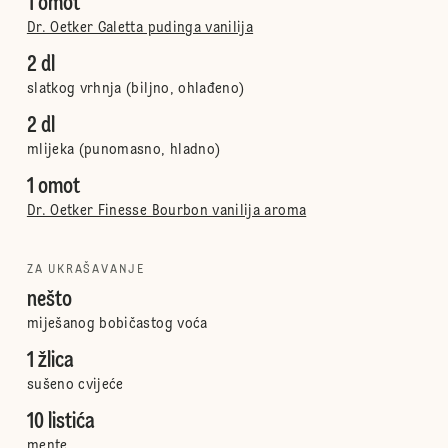
1 omot
Dr. Oetker Galetta pudinga vanilija
2 dl
slatkog vrhnja (biljno, ohlađeno)
2 dl
mlijeka (punomasno, hladno)
1 omot
Dr. Oetker Finesse Bourbon vanilija aroma
ZA UKRAŠAVANJE
nešto
miješanog bobičastog voća
1 žlica
sušeno cvijeće
10 listića
mente