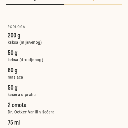
PODLOGA
200 g
keksa (mljevenog)
50 g
keksa (drobljenog)
80 g
maslaca
50 g
šećera u prahu
2 omota
Dr. Oetker Vanilin šećera
75 ml