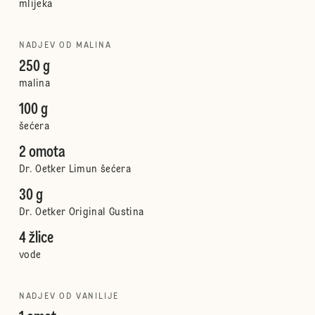
mlijeka
NADJEV OD MALINA
250 g
malina
100 g
šećera
2 omota
Dr. Oetker Limun šećera
30 g
Dr. Oetker Original Gustina
4 žlice
vode
NADJEV OD VANILIJE