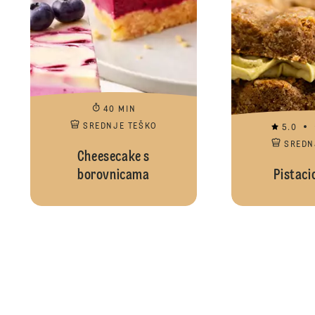
40 MIN
SREDNJE TEŠKO
5.0
SREDN
Cheesecake s
borovnicama
Pistaci