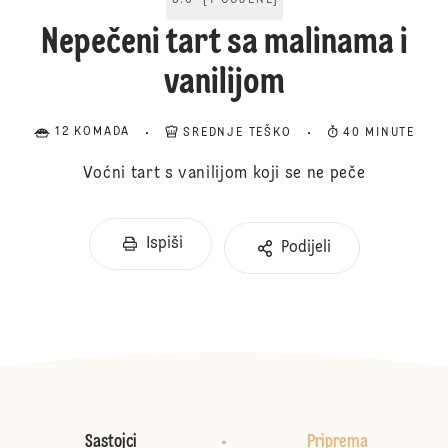
5.0
[
1
OCJENE
]
Nepečeni tart sa malinama i
vanilijom
12 KOMADA
SREDNJE TEŠKO
40 MINUTE
Voćni tart s vanilijom koji se ne peče
Ispiši
Podijeli
Sastojci
Priprema