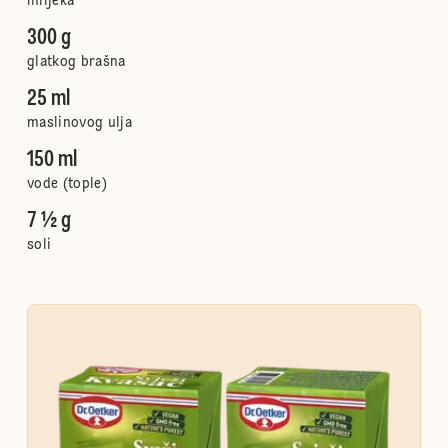
mlijeka
300 g
glatkog brašna
25 ml
maslinovog ulja
150 ml
vode (tople)
7 ½ g
soli