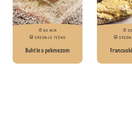
60 MIN
3
SREDNJE TEŠKO
SREDN
Buhtle s pekmezom
Francuski