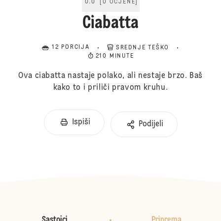
0.0
[
0
OCJENE
]
Ciabatta
12 PORCIJA
SREDNJE TEŠKO
210 MINUTE
Ova ciabatta nastaje polako, ali nestaje brzo. Baš
kako to i priliči pravom kruhu.
Ispiši
Podijeli
Sastojci
Priprema