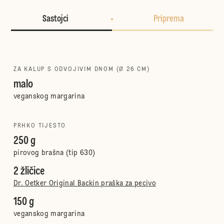
Sastojci
Priprema
ZA KALUP S ODVOJIVIM DNOM (Ø 26 CM)
malo
veganskog margarina
PRHKO TIJESTO
250 g
pirovog brašna (tip 630)
2 žličice
Dr. Oetker Original Backin praška za pecivo
150 g
veganskog margarina