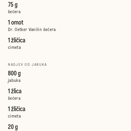
75 g
šećera
1 omot
Dr. Oetker Vanilin šećera
1 žličica
cimeta
NADJEV OD JABUKA
800 g
jabuka
1 žlica
šećera
1 žličica
cimeta
20 g