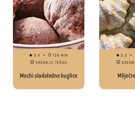
3.4
120 MIN
5.0
SREDNJE TEŠKO
SREDN
Mochi sladoledne kuglice
Mliječne