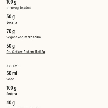
100 g
pirovog brašna
50 g
šećera
70 g
veganskog margarina
50 g
Dr. Oetker Badem listića
KARAMEL
50 ml
vode
100 g
šećera
40 g