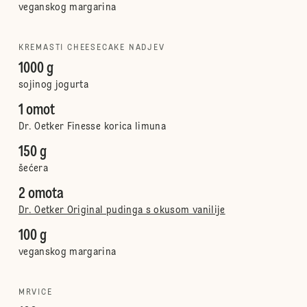
veganskog margarina
KREMASTI CHEESECAKE NADJEV
1000 g
sojinog jogurta
1 omot
Dr. Oetker Finesse korica limuna
150 g
šećera
2 omota
Dr. Oetker Original pudinga s okusom vanilije
100 g
veganskog margarina
MRVICE