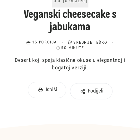
0.0
[
0
OCJENE
]
Veganski cheesecake s
jabukama
16 PORCIJA
SREDNJE TEŠKO
90 MINUTE
Desert koji spaja klasične okuse u elegantnoj i
bogatoj verziji.
Ispiši
Podijeli