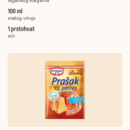
veganskog margarina
100 ml
slatkog vrhnja
1 prstohvat
soli