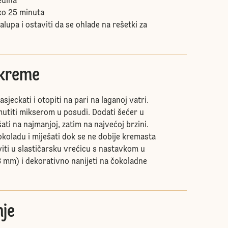
edina
o 25 minuta
kalupa i ostaviti da se ohlade na rešetki za
 kreme
jeckati i otopiti na pari na laganoj vatri.
utiti mikserom u posudi. Dodati šećer u
ati na najmanjoj, zatim na najvećoj brzini.
okoladu i miješati dok se ne dobije kremasta
iti u slastičarsku vrećicu s nastavkom u
8 mm) i dekorativno nanijeti na čokoladne
je