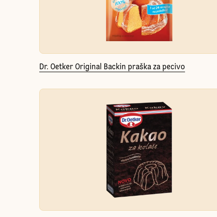
Dr. Oetker Original Backin praška za pecivo