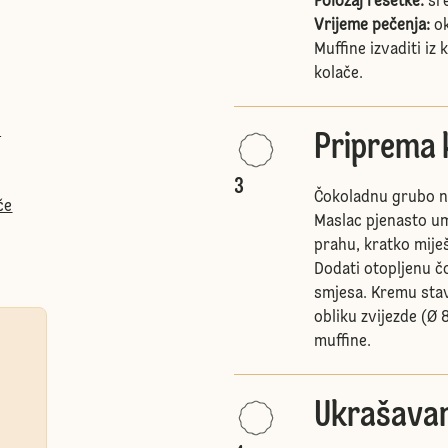
Položaj rešetke:
sr
Vrijeme pečenja:
ok
Muffine izvaditi iz 
kolače.
i
Priprema
3
Čokoladnu grubo nas
če
Maslac pjenasto um
prahu, kratko miješ
Dodati otopljenu č
smjesa. Kremu stav
obliku zvijezde (Ø 
muffine.
Ukrašavan