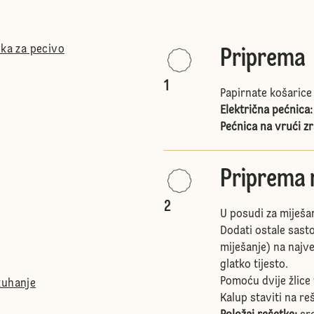
ška za pecivo
Priprema
1
Papirnate košarice 
Električna pećnica:
Pećnica na vrući zr
Priprema 
2
U posudi za miješan
Dodati ostale sasto
miješanje) na najve
glatko tijesto.
Pomoću dvije žlice
kuhanje
Kalup staviti na re