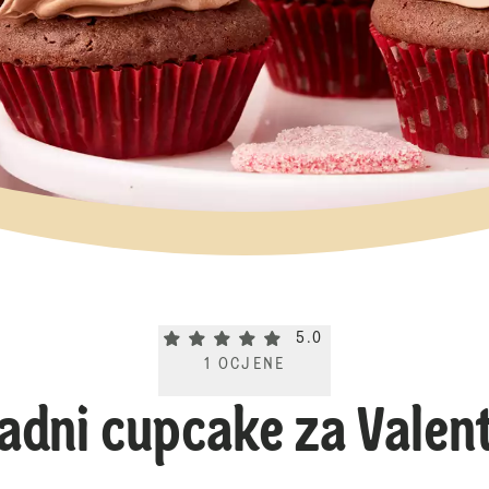
Current rating 5.0. Click to rate.
5.0
1
OCJENE
adni cupcake za Valen