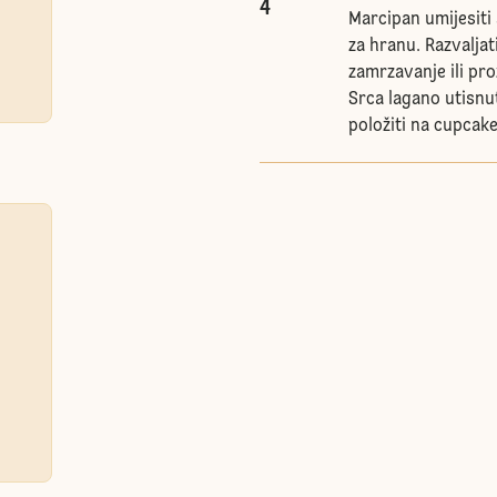
4
Marcipan umijesiti
za hranu. Razvalja
zamrzavanje ili pro
Srca lagano utisnut
položiti na cupcake