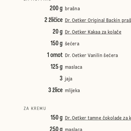
200 g
brašna
2 žličice
Dr. Oetker Original Backin pra
20 g
Dr. Oetker Kakaa za kolače
150 g
šećera
1 omot
Dr. Oetker Vanilin šećera
125 g
maslaca
3
jaja
3 žlice
mlijeka
ZA KREMU
150 g
Dr. Oetker tamne čokolade za 
250 g
maslaca