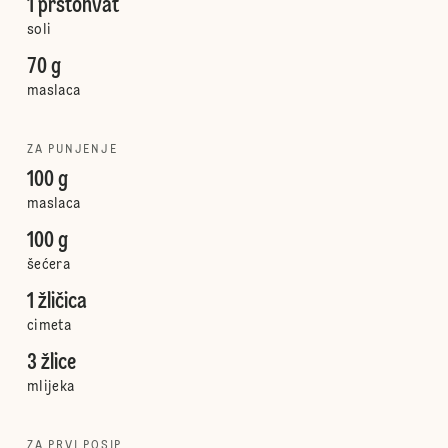
1 prstohvat
soli
70 g
maslaca
ZA PUNJENJE
100 g
maslaca
100 g
šećera
1 žličica
cimeta
3 žlice
mlijeka
ZA PRVI POSIP