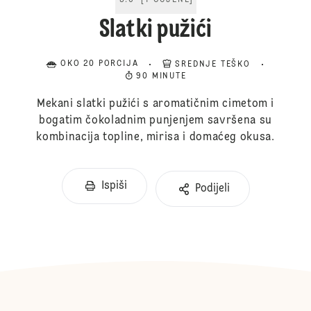
5.0
[
1
OCJENE
]
Slatki pužići
OKO 20 PORCIJA
SREDNJE TEŠKO
90 MINUTE
Mekani slatki pužići s aromatičnim cimetom i
bogatim čokoladnim punjenjem savršena su
kombinacija topline, mirisa i domaćeg okusa.
Ispiši
Podijeli