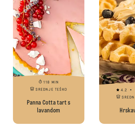
118 MIN
SREDNJE TEŠKO
4.2
SREDN
Panna Cotta tart s
lavandom
Hrskav