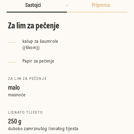
Sastojci
Priprema
Za lim za pečenje
kalup za šaumrole
(
(6kom)
)
Papir za pečenje
ZA LIM ZA PEČENJE
malo
masnoće
LISNATO TIJESTO
250 g
duboko zamrznutog lisnatog tijesta