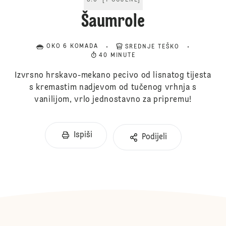
5.0
[
1
OCJENE
]
Šaumrole
OKO 6 KOMADA
SREDNJE TEŠKO
40 MINUTE
Izvrsno hrskavo-mekano pecivo od lisnatog tijesta
s kremastim nadjevom od tučenog vrhnja s
vanilijom, vrlo jednostavno za pripremu!
Ispiši
Podijeli