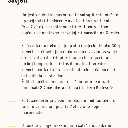
Savjeti
Umjesto duboko smrznutog lisnatog tijesta možete
upotrijebiti i 1 pakiranje svježeg lisnatog tijesta
(oko 270 g) iz rashladne vitrine. Tijesto u tom
slučaju jednostavno razvaljajte i narežite na 6 traka.
Za čokoladnu dekoraciju grubo nasjeckajte oko 30 g
kuvertire, stavite je u malu vrećicu za zamrzavanje i
dobro zatvorite. Otopite je na vodenoj pari na
niskoj temperaturi. Odrežite mali vrh vrećice,
kuvertirom tanko poprskajte ohlađene šaumrole i
ostavite da se stvrdne.
Želite li nešto posebno, u tučeno vrhnje možete
umiješati 2 žlice likera od jaja ili likera Baileys®.
Za tučeno vrhnje s voćnim okusom jednostavno u
tučeno vrhnje umiješajte 2 žlice bilo koje
marmelade.
U tučeno vrhnje možete umiješati 1 žlicu ribane