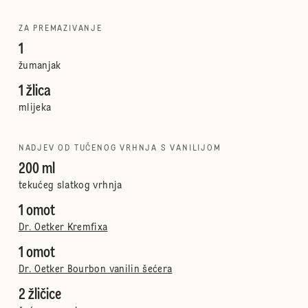
ZA PREMAZIVANJE
1
žumanjak
1 žlica
mlijeka
NADJEV OD TUČENOG VRHNJA S VANILIJOM
200 ml
tekućeg slatkog vrhnja
1 omot
Dr. Oetker Kremfixa
1 omot
Dr. Oetker Bourbon vanilin šećera
2 žličice