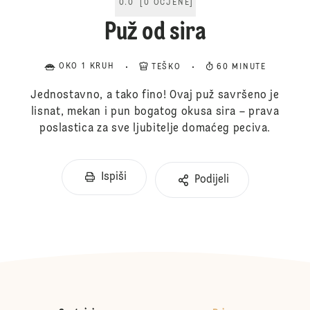
0.0
[
0
OCJENE
]
Puž od sira
OKO 1 KRUH
TEŠKO
60 MINUTE
Jednostavno, a tako fino! Ovaj puž savršeno je
lisnat, mekan i pun bogatog okusa sira – prava
poslastica za sve ljubitelje domaćeg peciva.
Ispiši
Podijeli