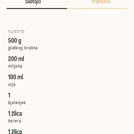
Sastojci
Priprema
TIJESTO
500 g
glatkog brašna
200 ml
mlijeka
100 ml
ulja
1
bjelanjak
1 žlica
šećera
1 žlica