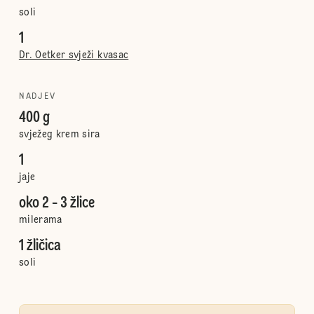
soli
1
Dr. Oetker svježi kvasac
NADJEV
400 g
svježeg krem sira
1
jaje
oko 2 - 3 žlice
milerama
1 žličica
soli