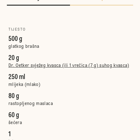
TIJESTO
500 g
glatkog brašna
20 g
Dr. Oetker svježeg kvasca (ili 1 vrečica (7 g) suhog kvasca)
250 ml
mlijeka (mlako)
80 g
rastopljenog maslaca
60 g
šećera
1