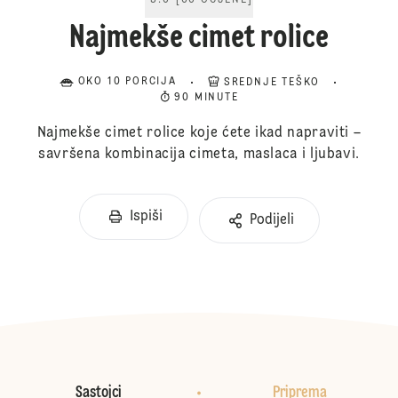
5.0
[
60
OCJENE
]
Najmekše cimet rolice
OKO 10 PORCIJA
SREDNJE TEŠKO
90 MINUTE
Najmekše cimet rolice koje ćete ikad napraviti –
savršena kombinacija cimeta, maslaca i ljubavi.
Ispiši
Podijeli
Sastojci
Priprema