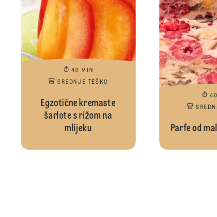
40 MIN
SREDNJE TEŠKO
4
Egzotične kremaste
SREDN
šarlote s rižom na
mlijeku
Parfe od mal