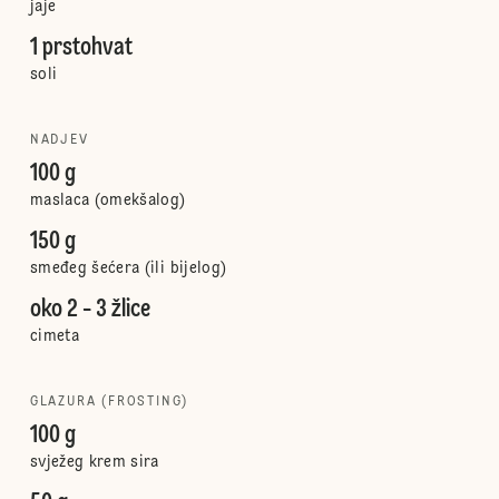
jaje
1 prstohvat
soli
NADJEV
100 g
maslaca (omekšalog)
150 g
smeđeg šećera (ili bijelog)
oko 2 - 3 žlice
cimeta
GLAZURA (FROSTING)
100 g
svježeg krem sira