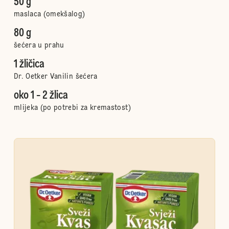
50 g
maslaca (omekšalog)
80 g
šećera u prahu
1 žličica
Dr. Oetker Vanilin šećera
oko 1 - 2 žlica
mlijeka (po potrebi za kremastost)