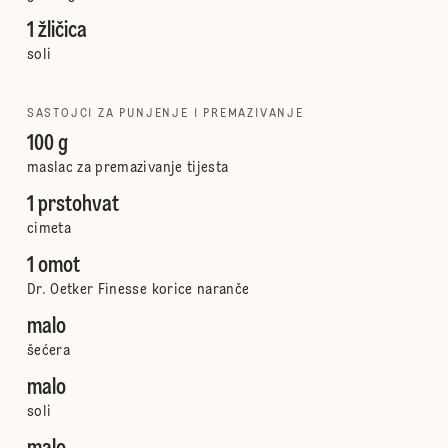
1 žličica
soli
SASTOJCI ZA PUNJENJE I PREMAZIVANJE
100 g
maslac za premazivanje tijesta
1 prstohvat
cimeta
1 omot
Dr. Oetker Finesse korice naranče
malo
šećera
malo
soli