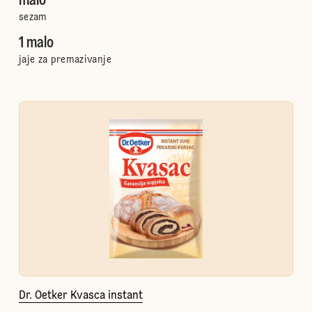
malo
sezam
1 malo
jaje za premazivanje
Dr. Oetker Kvasca instant