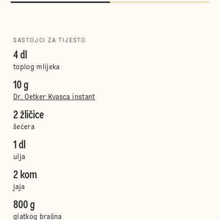
SASTOJCI ZA TIJESTO
4 dl
toplog mlijeka
10 g
Dr. Oetker Kvasca instant
2 žličice
šećera
1 dl
ulja
2 kom
jaja
800 g
glatkog brašna