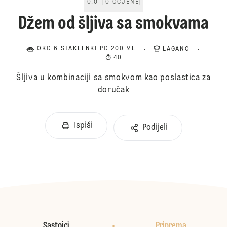
0.0
[
0
OCJENE
]
Džem od šljiva sa smokvama
OKO 6 STAKLENKI PO 200 ML
LAGANO
40
Šljiva u kombinaciji sa smokvom kao poslastica za
doručak
Ispiši
Podijeli
Sastojci
Priprema