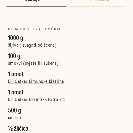
DŽEM OD ŠLJIVA I SMOKVI
1000 g
šljiva (izvagati očišćene)
100 g
smokvi (svježe ili sušene)
1 omot
Dr. Oetker Limunske kiseline
1 omot
Dr. Oetker Džemfixa Extra 2:1
500 g
šećera
½ žličica