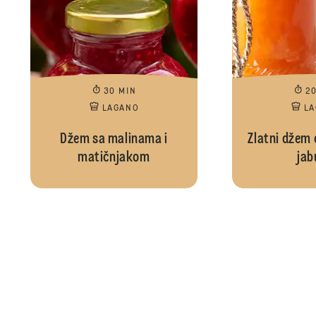
30 MIN
2
LAGANO
L
Džem sa malinama i
Zlatni džem 
matičnjakom
jab