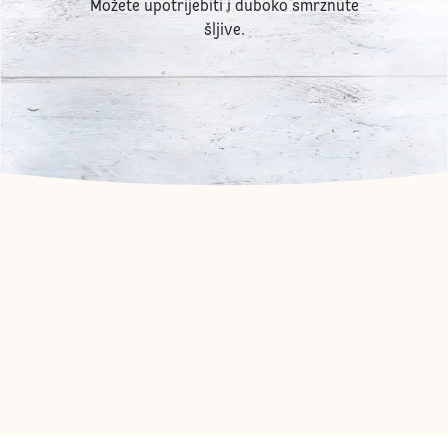
Možete upotrijebiti i duboko smrznute
šljive.