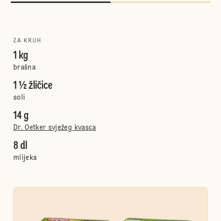
ZA KRUH
1 kg
brašna
1 ½ žličice
soli
14 g
Dr. Oetker svježeg kvasca
8 dl
mlijeka