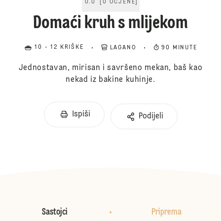
0.0
[
0
OCJENE
]
Domaći kruh s mlijekom
10 - 12 KRIŠKE
LAGANO
90 MINUTE
Jednostavan, mirisan i savršeno mekan, baš kao
nekad iz bakine kuhinje.
Ispiši
Podijeli
Sastojci
Priprema