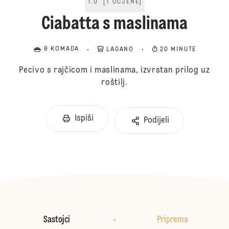
1.0
[
1
OCJENE
]
Ciabatta s maslinama
8 KOMADA
LAGANO
20 MINUTE
Pecivo s rajčicom i maslinama, izvrstan prilog uz
roštilj.
Ispiši
Podijeli
Sastojci
Priprema