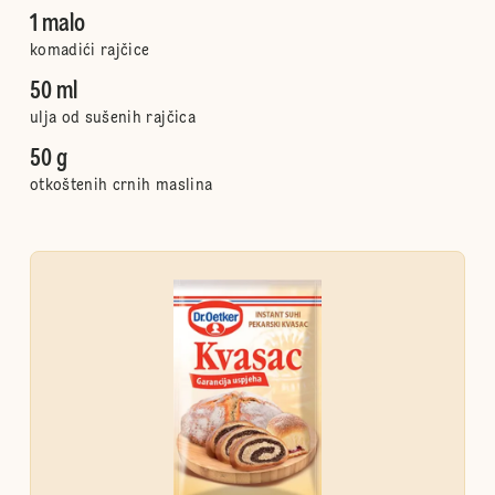
1 malo
komadići rajčice
50 ml
ulja od sušenih rajčica
50 g
otkoštenih crnih maslina