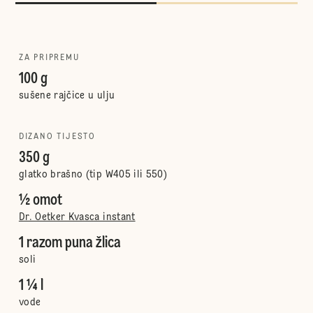
ZA PRIPREMU
100 g
sušene rajčice u ulju
DIZANO TIJESTO
350 g
glatko brašno (tip W405 ili 550)
½ omot
Dr. Oetker Kvasca instant
1 razom puna žlica
soli
1 ¼ l
vode