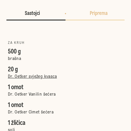
Sastojci
Priprema
ZA KRUH
500 g
brašna
20 g
Dr. Oetker svježeg kvasca
1 omot
Dr. Oetker Vanilin šećera
1 omot
Dr. Oetker Cimet šećera
1 žličica
soli