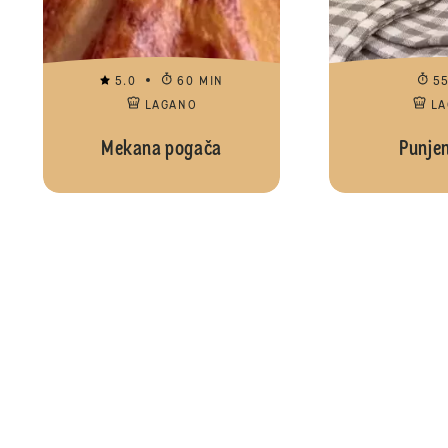
5.0
60 MIN
5
LAGANO
L
Mekana pogača
Punjen