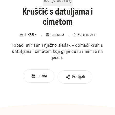
0.0
[
0
OCJENE
]
Kruščić s datuljama i
cimetom
1 KRUH
LAGANO
60 MINUTE
Topao, mirisan i nježno sladak – domaći kruh s
datuljama i cimetom koji grije dušu i miriše na
jesen.
Ispiši
Podijeli