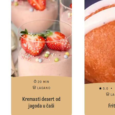
20 MIN
LAGANO
5.0
L
Kremasti desert od
jagoda u čaši
Fri