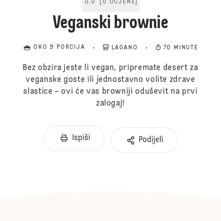
0.0
[
0
OCJENE
]
Veganski brownie
OKO 9 PORCIJA
LAGANO
70 MINUTE
Bez obzira jeste li vegan, pripremate desert za
veganske goste ili jednostavno volite zdrave
slastice – ovi će vas browniji oduševit na prvi
zalogaj!
Ispiši
Podijeli