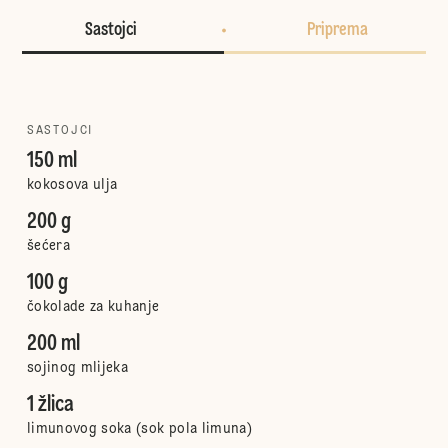
Sastojci
Priprema
SASTOJCI
150 ml
kokosova ulja
200 g
šećera
100 g
čokolade za kuhanje
200 ml
sojinog mlijeka
1 žlica
limunovog soka (sok pola limuna)