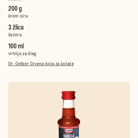
200 g
krem sira
3 žlica
šećera
100 ml
vrhnja za šlag
Dr. Oetker Crvena boja za kolače