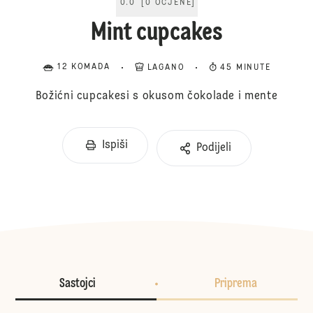
0.0
[
0
OCJENE
]
Mint cupcakes
12 KOMADA
LAGANO
45 MINUTE
Božićni cupcakesi s okusom čokolade i mente
Ispiši
Podijeli
Sastojci
Priprema