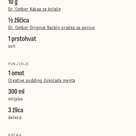
10 g
Dr. Oetker Kakaa za kolače
½ žličica
Dr. Oetker Original Backin praška za pecivo
1 prstohvat
soli
PUNJENJE
1 omot
Creative pudding čokolada menta
300 ml
mlijeka
3 žlica
šećera
KREMA