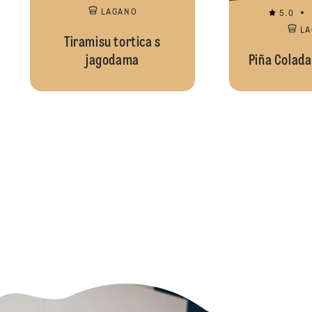
LAGANO
5.0
L
Tiramisu tortica s
jagodama
Piña Colada