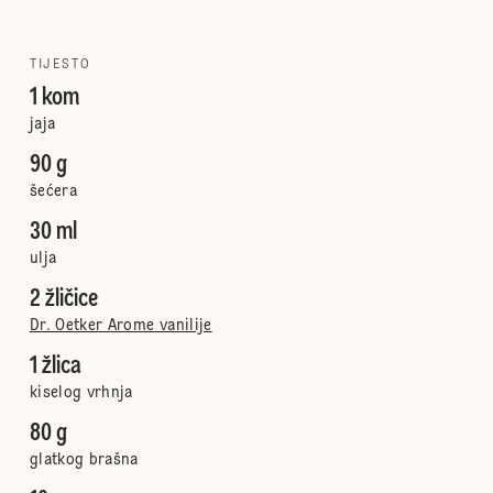
TIJESTO
1 kom
jaja
90 g
šećera
30 ml
ulja
2 žličice
Dr. Oetker Arome vanilije
1 žlica
kiselog vrhnja
80 g
glatkog brašna