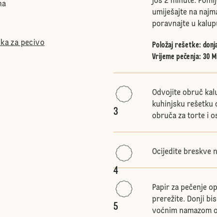
još 2 minute. Pomij
na
umiješajte na najma
poravnajte u kalup
ška za pecivo
Položaj rešetke
:
donj
Vrijeme pečenja: 30 M
Odvojite obruč kalup
kuhinjsku rešetku 
3
obruča za torte i o
Ocijedite breskve n
4
Papir za pečenje o
prerežite. Donji bi
5
voćnim namazom od 