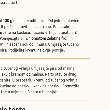
pa za torte.
Od
100 g
malina izradite pire. Od jedne polovice
8 ploški i stavite ih sa strane. Preostale
režite na kockice. Tučeno vrhnje istucite s
2
 Pomiješajte sir s
1 omotom Želatine fix.
anilin šećer i sok od limuna. Umiješajte tučeno
ira. Podijelite kremu na dvije porcije.
d tučenog vrhnja umiješajte pire od malina i
biskvit kremom od malina. Na to stavite drugi
itisnite. U preostalu kremu od tučenog vrhnja
kućine od breskvi i kockice breskvi. Premažite
e tortu najmanje 3 sata u hladnjak.