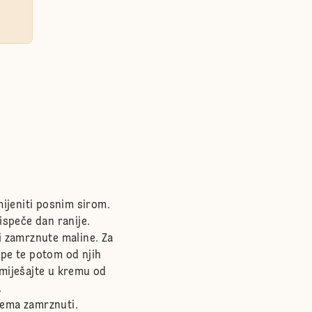
mijeniti posnim sirom.
ispeče dan ranije.
i zamrznute maline. Za
ope te potom od njih
umiješajte u kremu od
.
lema zamrznuti.