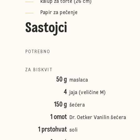
kalup za torte (26 cm)
Papir za pečenje
Sastojci
POTREBNO
ZA BISKVIT
50 g
maslaca
4
jaja (veličine M)
150 g
šećera
1 omot
Dr. Oetker Vanilin šećera
1 prstohvat
soli