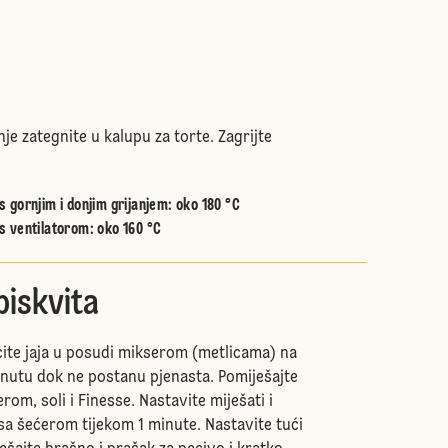
nje zategnite u kalupu za torte. Zagrijte
 gornjim i donjim grijanjem
:
oko 180 °C
s ventilatorom
:
oko 160 °C
biskvita
cite jaja u posudi mikserom (metlicama) na
minutu dok ne postanu pjenasta. Pomiješajte
rom, soli i Finesse. Nastavite miješati i
sa šećerom tijekom 1 minute. Nastavite tući