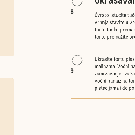
Ukrašavan
8
Čvrsto istucite tuč
vrhnja stavite u v
torte tanko prema
tortu premažite pr
Ukrasite tortu pla
malinama. Voćni na
9
zamrzavanje i zatvo
voćni namaz na tort
pistacijama i do p