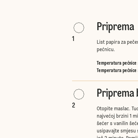
Priprema
1
List papira za peče
pećnicu.
Temperatura pećnice s
Temperatura pećnice 
Priprema 
2
Otopite maslac. Tu
najvećoj brzini 1 
šećer s vanilin šeće
usipavajte smjesu 