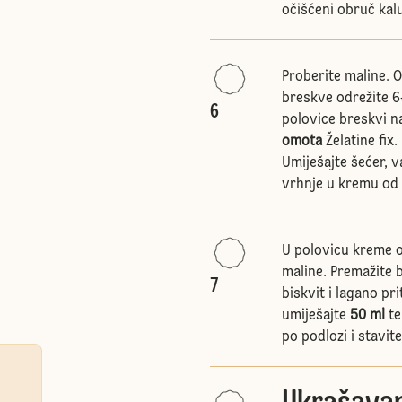
očišćeni obruč kalu
Proberite maline. 
breskve odrežite 6-
6
polovice breskvi na
omota
Želatine fix.
Umiješajte šećer, v
vrhnje u kremu od s
U polovicu kreme o
maline. Premažite 
7
biskvit i lagano pr
umiješajte
50 ml
te
po podlozi i stavit