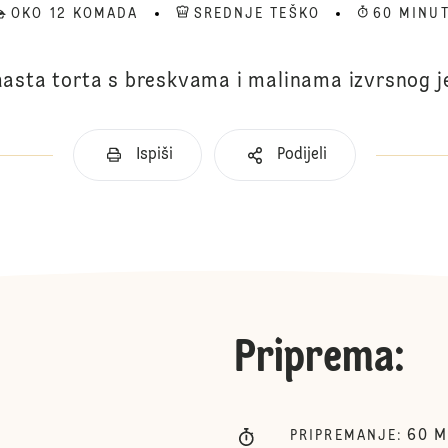
OKO 12 KOMADA
SREDNJE TEŠKO
60 MINU
asta torta s breskvama i malinama izvrsnog j
Ispiši
Podijeli
Priprema
:
60
M
PRIPREMANJE
: