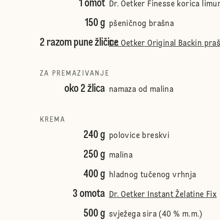
1 omot
Dr. Oetker Finesse korica limu
150 g
pšeničnog brašna
2 razom pune žličice
Dr. Oetker Original Backin pra
ZA PREMAZIVANJE
oko 2 žlica
namaza od malina
KREMA
240 g
polovice breskvi
250 g
malina
400 g
hladnog tučenog vrhnja
3 omota
Dr. Oetker Instant Želatine Fix
500 g
svježega sira (40 % m.m.)