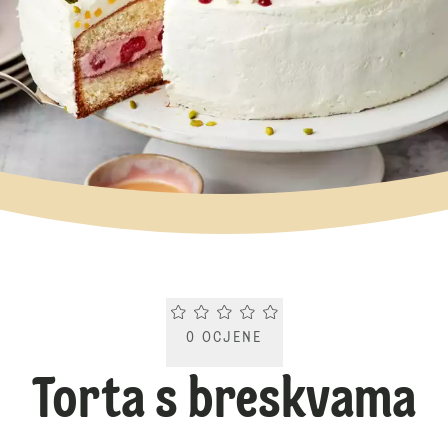
Current rating 0.0. Click to rate.
0
OCJENE
Torta s breskvama