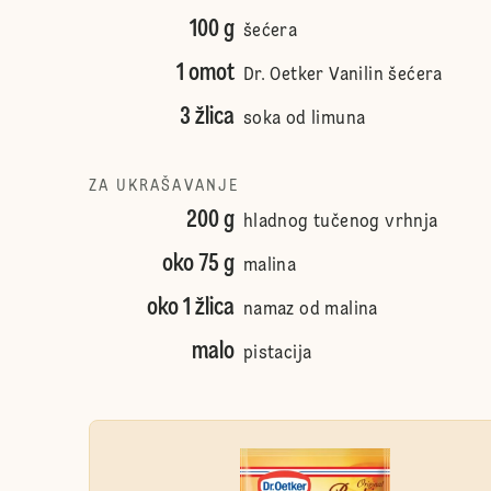
100 g
šećera
1 omot
Dr. Oetker Vanilin šećera
3 žlica
soka od limuna
ZA UKRAŠAVANJE
200 g
hladnog tučenog vrhnja
oko 75 g
malina
oko 1 žlica
namaz od malina
malo
pistacija