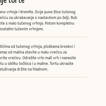
je torte
eno vrhnje i Kremfix. Dvije pune žlice tučenog
rećicu za ukrašavanje s nastavkom po želji. Rub
žite s malo tučenog vrhnja. Potom kompletnu
eostalim tučenim vrhnjem.
stićima od tučenog vrhnja, ploškama breskvi i
maz od malina stavite u malu vrećicu za
rite vrećicu. Odrežite vrlo mali vrh i nanesite
u u obliku točkica i u maline. Tortu ukrasite
osluživanja držite na hladnom.