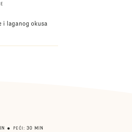
TE
e i laganog okusa
IN
30
MIN
PEĆI
: