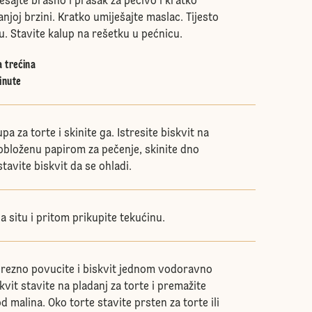
ešajte brašno i prašak za pecivo i kratko
njoj brzini. Kratko umiješajte maslac. Tijesto
u. Stavite kalup na rešetku u pećnicu.
a trećina
inute
a za torte i skinite ga. Istresite biskvit na
obloženu papirom za pečenje, skinite dno
stavite biskvit da se ohladi.
a situ i pritom prikupite tekućinu.
prezno povucite i biskvit jednom vodoravno
skvit stavite na pladanj za torte i premažite
malina. Oko torte stavite prsten za torte ili