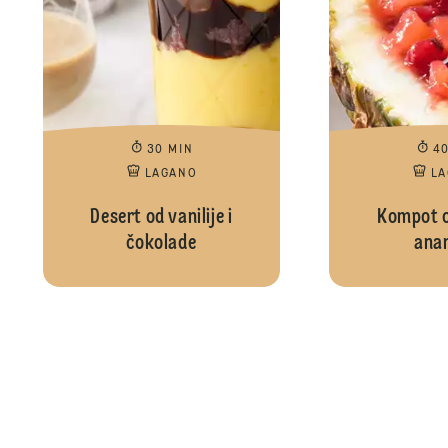
30 MIN
4
LAGANO
L
Desert od vanilije i
Kompot od
čokolade
ana