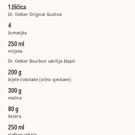
1 žličica
Dr. Oetker Original Gustina
4
žumanjka
250 ml
mlijeka
Dr. Oetker Bourbon vanilija štapić
200 g
bijele čokolade (sitno sjeckane)
300 g
malina
80 g
šećera
250 ml