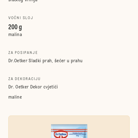
slatkog vrhnja
VOĆNI SLOJ
200 g
malina
ZA POSIPANJE
Dr.Oetker Sladki prah, šećer u prahu
ZA DEKORACIJU
Dr. Oetker Dekor cvjetići
maline