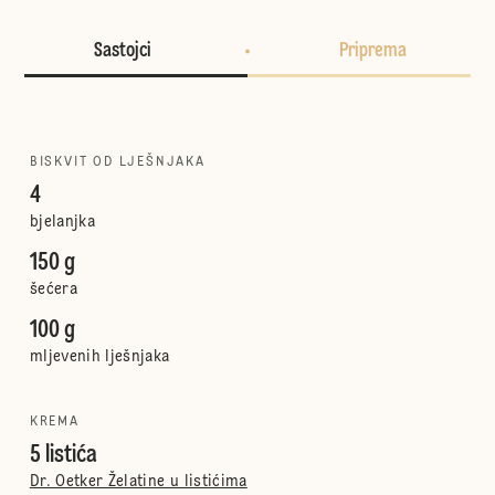
Sastojci
Priprema
BISKVIT OD LJEŠNJAKA
4
bjelanjka
150 g
šećera
100 g
mljevenih lješnjaka
KREMA
5 listića
Dr. Oetker Želatine u listićima