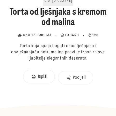
0.0
[
0
OCJENE
]
Torta od lješnjaka s kremom
od malina
OKO 12 PORCIJA
LAGANO
120
Torta koja spaja bogati okus lješnjaka i
osvježavajuću notu malina pravi je izbor za sve
ljubitelje elegantnih deserata.
Ispiši
Podijeli