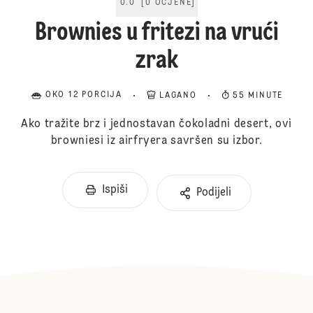
0.0
[
0
OCJENE
]
Brownies u fritezi na vrući
zrak
OKO 12 PORCIJA
LAGANO
55 MINUTE
Ako tražite brz i jednostavan čokoladni desert, ovi
browniesi iz airfryera savršen su izbor.
Ispiši
Podijeli