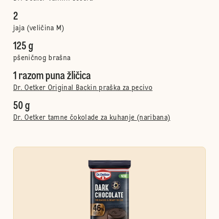
2
jaja (veličina M)
125 g
pšeničnog brašna
1 razom puna žličica
Dr. Oetker Original Backin praška za pecivo
50 g
Dr. Oetker tamne čokolade za kuhanje (naribana)