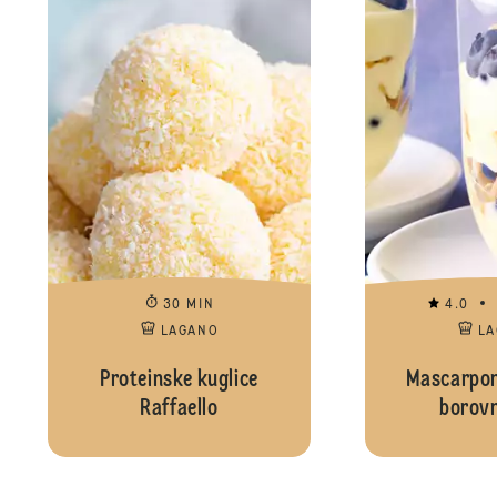
30 MIN
4.0
LAGANO
L
Proteinske kuglice
Mascarpon
Raffaello
borov