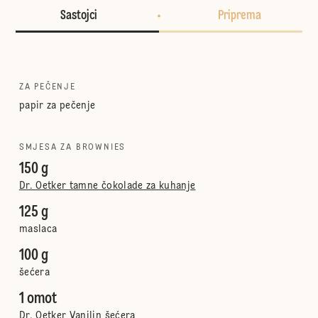
Sastojci
Priprema
ZA PEČENJE
papir za pečenje
SMJESA ZA BROWNIES
150 g
Dr. Oetker tamne čokolade za kuhanje
125 g
maslaca
100 g
šećera
1 omot
Dr. Oetker Vanilin šećera