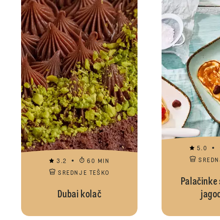
5.0
SREDN
3.2
60 MIN
SREDNJE TEŠKO
Palačinke 
Dubai kolač
jago