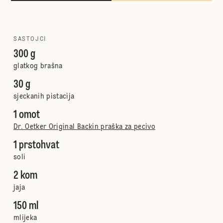
SASTOJCI
300 g
glatkog brašna
30 g
sjeckanih pistacija
1 omot
Dr. Oetker Original Backin praška za pecivo
1 prstohvat
soli
2 kom
jaja
150 ml
mlijeka