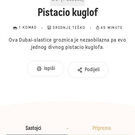
5.0
[
1
OCJENE
]
Pistacio kuglof
1 KOMAD
SREDNJE TEŠKO
45 MINUTE
Ova Dubai-slastice groznica je nezaobilazna pa evo
jednog divnog pistacio kuglofa.
Ispiši
Podijeli
Sastojci
Priprema