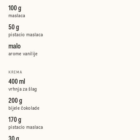
100 g
maslaca
50 g
pistacio maslaca
malo
arome vanilije
KREMA
400 ml
vrhnja za šlag
200 g
bijele čokolade
170 g
pistacio maslaca
30 g