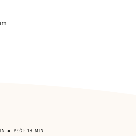
mom
IN
18
MIN
PEĆI
: