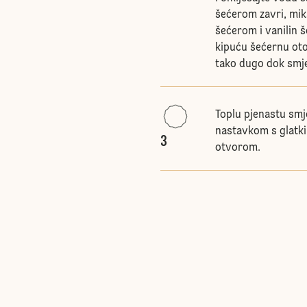
šećerom zavri, mik
šećerom i vanilin š
kipuću šećernu oto
tako dugo dok smj
Toplu pjenastu smj
nastavkom s glatki
3
otvorom.