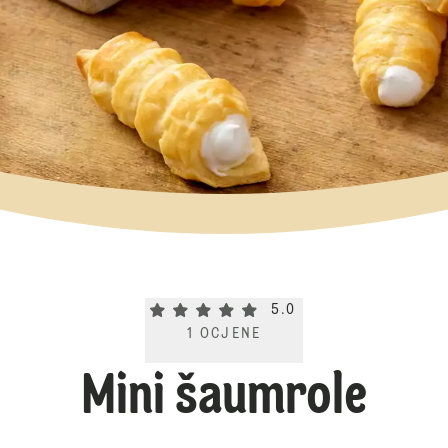
Current rating 5.0. Click to rate.
5.0
1
OCJENE
Mini šaumrole