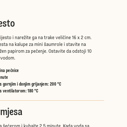
jesto
ijesto i narežite ga na trake veličine 16 x 2 cm.
esta na kalupe za mini šaumrole i stavite na
žen papirom za pečenje. Ostavite da odstoji 10
e vodom.
ina pećnice
inute
 gornjim i donjim grijanjem
:
200 °C
s ventilatorom
:
180 °C
smjesa
a šećerom i kuhajte 2,5 minute. Kada voda sa