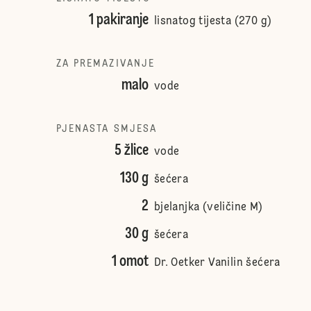
1 pakiranje
lisnatog tijesta (270 g)
ZA PREMAZIVANJE
malo
vode
PJENASTA SMJESA
5 žlice
vode
130 g
šećera
2
bjelanjka (veličine M)
30 g
šećera
1 omot
Dr. Oetker Vanilin šećera