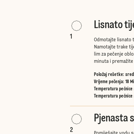
Lisnato ti
1
Odmotajte lisnato t
Namotajte trake tij
lim za pečenje oblo
minuta i premažit
Položaj rešetke
:
sred
Vrijeme pečenja: 18 M
Temperatura pećnice s
Temperatura pećnice 
Pjenasta 
2
Pomiješajte vodu s