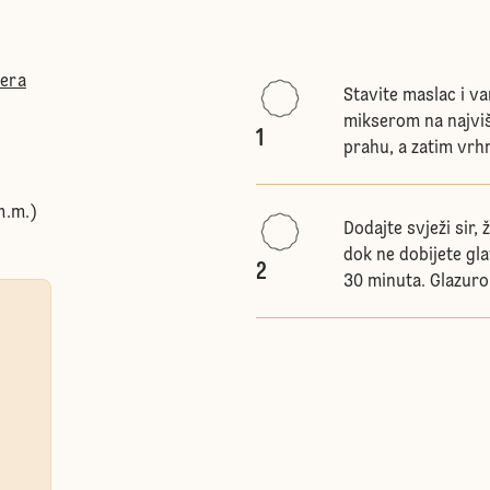
ćera
Stavite maslac i va
mikserom na najviš
1
prahu, a zatim vrhn
m.m.)
Dodajte svježi sir, 
dok ne dobijete gla
2
30 minuta. Glazurom