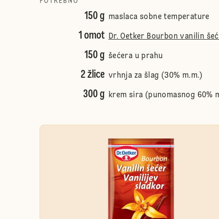
POTREBNO
150 g
maslaca sobne temperature
1 omot
Dr. Oetker Bourbon vanilin še
150 g
šećera u prahu
2 žlice
vrhnja za šlag (30% m.m.)
300 g
krem sira (punomasnog 60% 