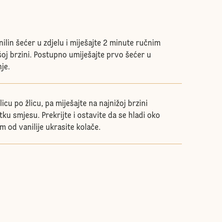
nilin šećer u zdjelu i miješajte 2 minute ručnim
oj brzini. Postupno umiješajte prvo šećer u
je.
žlicu po žlicu, pa miješajte na najnižoj brzini
tku smjesu. Prekrijte i ostavite da se hladi oko
 od vanilije ukrasite kolače.