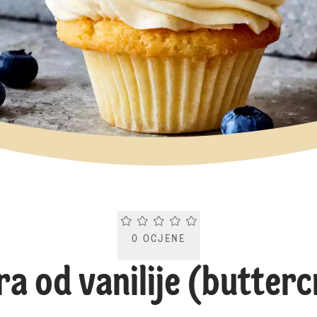
Current rating 0.0. Click to rate.
0
OCJENE
ra od vanilije (butter