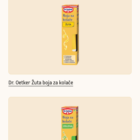
Dr. Oetker Žuta boja za kolače