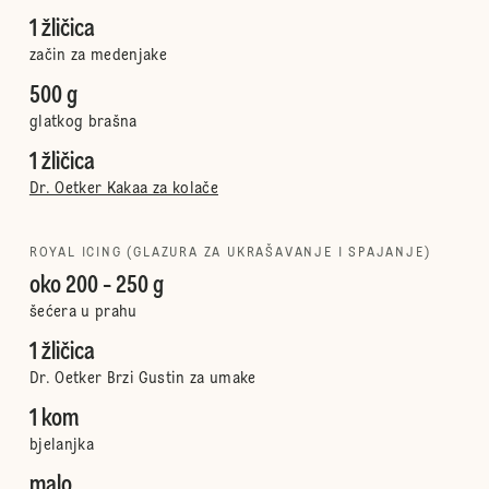
1 žličica
začin za medenjake
500 g
glatkog brašna
1 žličica
Dr. Oetker Kakaa za kolače
ROYAL ICING (GLAZURA ZA UKRAŠAVANJE I SPAJANJE)
oko 200 - 250 g
šećera u prahu
1 žličica
Dr. Oetker Brzi Gustin za umake
1 kom
bjelanjka
malo