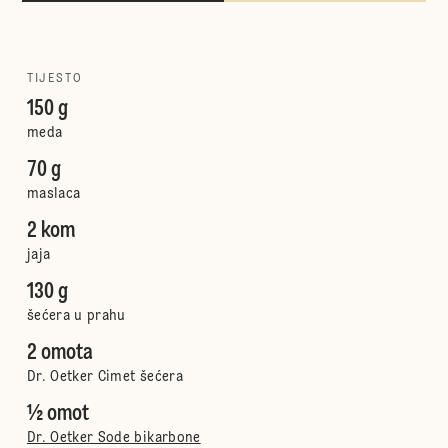
TIJESTO
150 g
meda
70 g
maslaca
2 kom
jaja
130 g
šećera u prahu
2 omota
Dr. Oetker Cimet šećera
½ omot
Dr. Oetker Sode bikarbone