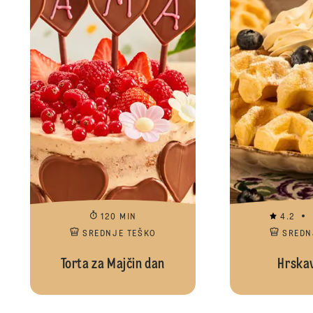
120 MIN
4.2
SREDNJE TEŠKO
SREDN
Torta za Majčin dan
Hrskav