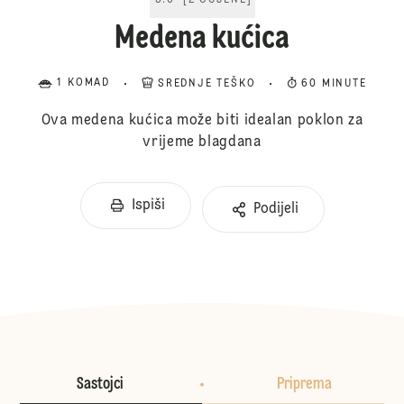
5.0
[
2
OCJENE
]
Medena kućica
1 KOMAD
SREDNJE TEŠKO
60 MINUTE
Ova medena kućica može biti idealan poklon za
vrijeme blagdana
Ispiši
Podijeli
Sastojci
Priprema