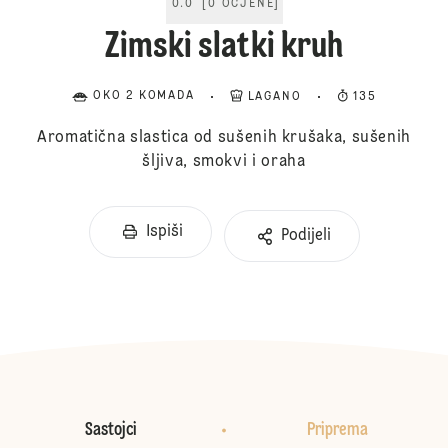
0.0
[
0
OCJENE
]
Zimski slatki kruh
OKO 2 KOMADA
LAGANO
135
Aromatična slastica od sušenih krušaka, sušenih
šljiva, smokvi i oraha
Ispiši
Podijeli
Sastojci
Priprema