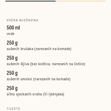
VOĆNA MJEŠAVINA
500 ml
vode
250 g
sušenih krušaka (narezanih na komade)
250 g
sušenih šljiva (bez koštica, narezanih na listiće)
250 g
sušenih smokvi (narezanih na komade)
250 g
sitno sjeckanih oraha (ili lješnjaka)
TIJESTO