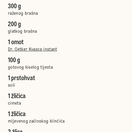
300 g
raženog brašna
200 g
glatkog brašna
1 omot
Dr. Oetker Kvasca instant
100 g
gotovog kiselog tijesta
1 prstohvat
soli
1 žličica
cimeta
1 žličica
mljevenog začinskog klinčića