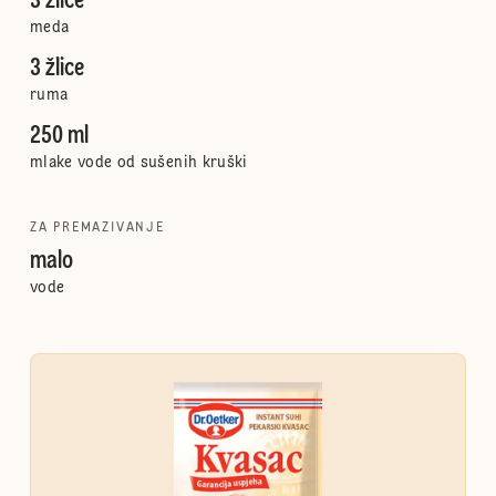
3 žlice
meda
3 žlice
ruma
250 ml
mlake vode od sušenih kruški
ZA PREMAZIVANJE
malo
vode