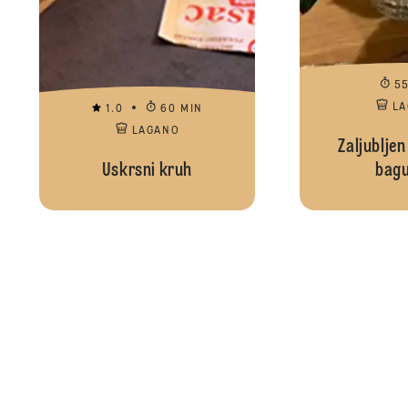
5
L
1.0
60 MIN
LAGANO
Zaljubljen
Uskrsni kruh
bagu