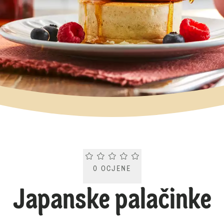
Current rating 0.0. Click to rate.
0
OCJENE
Japanske palačinke