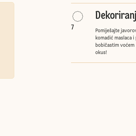
Dekoriran
7
Pomiješajte javorov
komadić maslaca i 
bobičastim voćem 
okus!