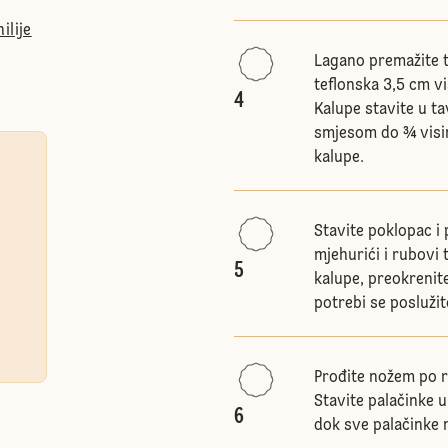
ilije
Lagano premažite t
teflonska 3,5 cm v
4
Kalupe stavite u t
smjesom do ¾ visine.
kalupe.
Stavite poklopac i 
mjehurići i rubovi 
5
kalupe, preokrenit
potrebi se posluži
Prođite nožem po ru
Stavite palačinke u
6
dok sve palačinke 