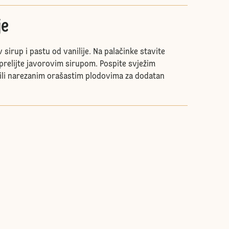
je
 sirup i pastu od vanilije. Na palačinke stavite
prelijte javorovim sirupom. Pospite svježim
ili narezanim orašastim plodovima za dodatan