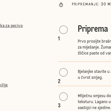
30
M
PRIPREMANJE
:
ška za pecivo
Priprema
1
Prvo prosijte brašn
za miješanje. Žuman
žličice paste od va
Bjelanjke stavite u
u čvrst snijeg.
2
ilije
Mliječnu smjesu dod
teksturu. Lagano um
3
sastojci ne sjedine.