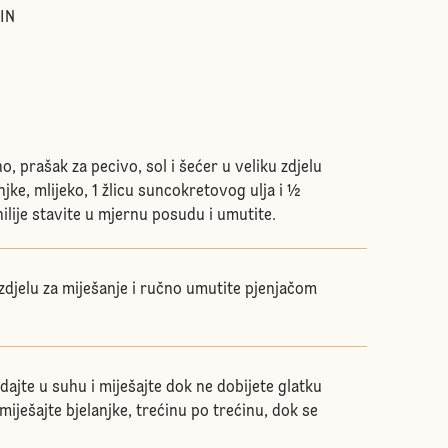
IN
o, prašak za pecivo, sol i šećer u veliku zdjelu
jke, mlijeko, 1 žlicu suncokretovog ulja i ½
nilije stavite u mjernu posudu i umutite.
 zdjelu za miješanje i ručno umutite pjenjačom
ajte u suhu i miješajte dok ne dobijete glatku
iješajte bjelanjke, trećinu po trećinu, dok se