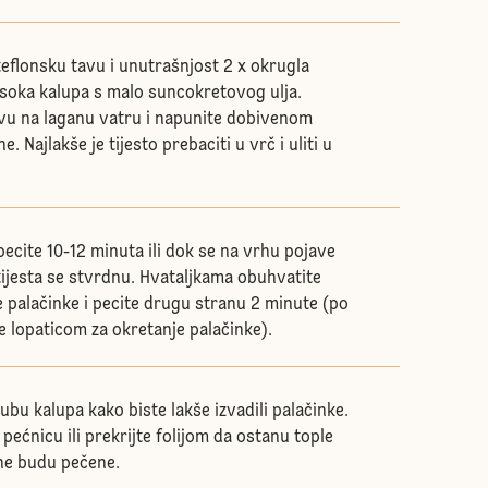
eflonsku tavu i unutrašnjost 2 x okrugla
isoka kalupa s malo suncokretovog ulja.
avu na laganu vatru i napunite dobivenom
 Najlakše je tijesto prebaciti u vrč i uliti u
pecite 10-12 minuta ili dok se na vrhu pojave
tijesta se stvrdnu. Hvataljkama obuhvatite
e palačinke i pecite drugu stranu 2 minute (po
te lopaticom za okretanje palačinke).
bu kalupa kako biste lakše izvadili palačinke.
 pećnicu ili prekrijte folijom da ostanu tople
ne budu pečene.