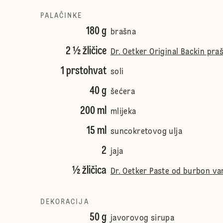
PALAČINKE
180 g
brašna
2 ½ žličice
Dr. Oetker Original Backin pra
1 prstohvat
soli
40 g
šećera
200 ml
mlijeka
15 ml
suncokretovog ulja
2
jaja
½ žličica
Dr. Oetker Paste od burbon van
DEKORACIJA
50 g
javorovog sirupa