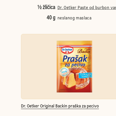
½ žličica
Dr. Oetker Paste od burbon van
40 g
neslanog maslaca
Dr. Oetker Original Backin praška za pecivo