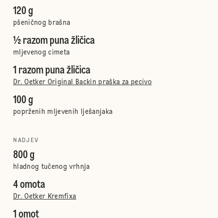
120 g
pšeničnog brašna
½ razom puna žličica
mljevenog cimeta
1 razom puna žličica
Dr. Oetker Original Backin praška za pecivo
100 g
poprženih mljevenih lješanjaka
NADJEV
800 g
hladnog tučenog vrhnja
4 omota
Dr. Oetker Kremfixa
1 omot