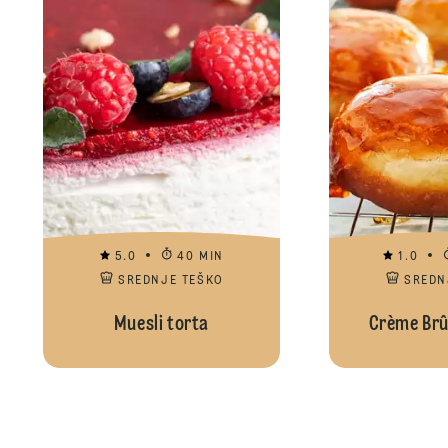
5.0
40 MIN
1.0
SREDNJE TEŠKO
SREDN
Muesli torta
Crème Brû