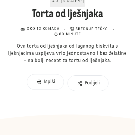
3.0
[
3
OCJENE
]
Torta od lješnjaka
OKO 12 KOMADA
SREDNJE TEŠKO
60 MINUTE
Ova torta od lješnjaka od laganog biskvita s
lješnjacima uspijeva vrlo jednostavno i bez želatine
– najbolji recept za tortu od lješnjaka.
Ispiši
Podijeli