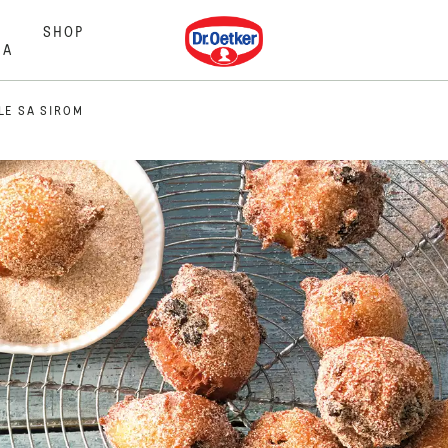
Dr. Oetker
SHOP
MA
LE SA SIROM