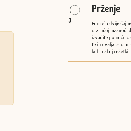
Prženje
3
Pomoću dvije čajne 
u vrućoj masnoći 
izvadite pomoću cje
te ih uvaljajte u m
kuhinjskoj rešetki.