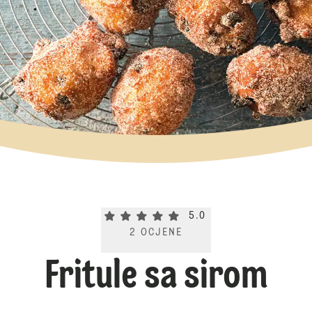
Current rating 5.0. Click to rate.
5.0
2
OCJENE
Fritule sa sirom