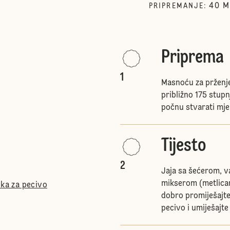
40
M
PRIPREMANJE
:
Priprema
1
Masnoću za prženje 
približno 175 stup
počnu stvarati mje
Tijesto
2
Jaja sa šećerom, va
mikserom (metlicam
ška za pecivo
dobro promiješajte
pecivo i umiješajte