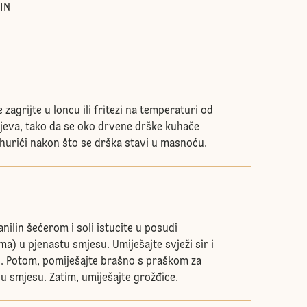
IN
zagrijte u loncu ili fritezi na temperaturi od
njeva, tako da se oko drvene drške kuhače
hurići nakon što se drška stavi u masnoću.
nilin šećerom i soli istucite u posudi
a) u pjenastu smjesu. Umiješajte svježi sir i
. Potom, pomiješajte brašno s praškom za
 u smjesu. Zatim, umiješajte grožđice.