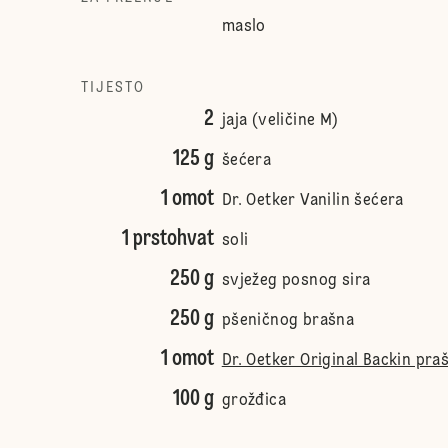
maslo
TIJESTO
2
jaja (veličine M)
125 g
šećera
1 omot
Dr. Oetker Vanilin šećera
1 prstohvat
soli
250 g
svježeg posnog sira
250 g
pšeničnog brašna
1 omot
Dr. Oetker Original Backin pra
100 g
grožđica