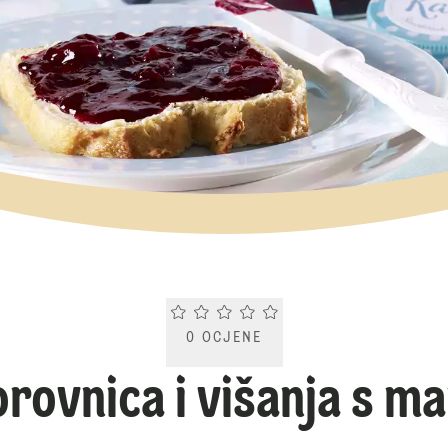
Current rating 0.0. Click to rate.
0
OCJENE
ovnica i višanja s ma