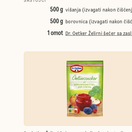
SASTOJCI
500 g
višanja (izvagati nakon čišćen
500 g
borovnica (izvagati nakon čiš
1 omot
Dr. Oetker Želirni šećer sa zas