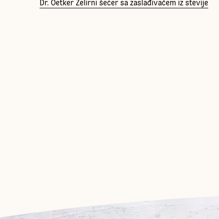
Dr. Oetker Želirni šećer sa zaslađivačem iz stevije