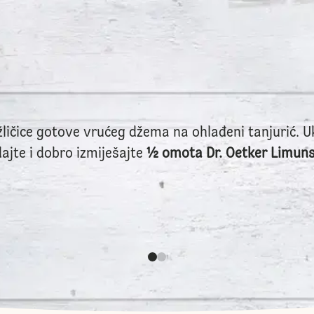
 žličice gotove vrućeg džema na ohlađeni tanjurić. U
ajte i dobro izmiješajte
½ omota Dr. Oetker Limunsk