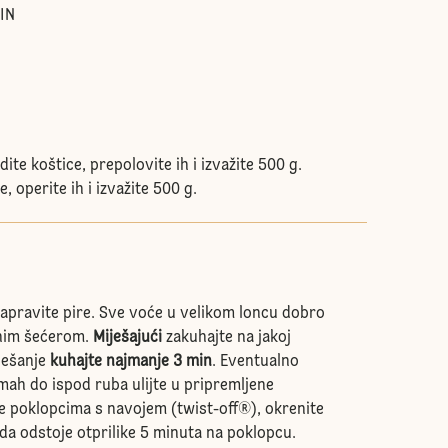
IN
dite koštice, prepolovite ih i izvažite 500 g.
, operite ih i izvažite 500 g.
apravite pire. Sve voće u velikom loncu dobro
irnim šećerom.
Miješajući
zakuhajte na jakoj
ješanje
kuhajte najmanje 3 min
. Eventualno
mah do ispod ruba ulijte u pripremljene
te poklopcima s navojem (twist-off®), okrenite
da odstoje otprilike 5 minuta na poklopcu.