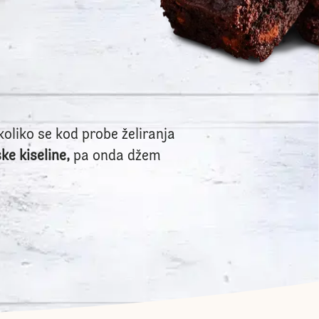
koliko se kod probe želiranja
e kiseline,
pa onda džem