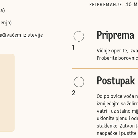
40
M
PRIPREMANJE
:
ja)
ćenja)
Priprema
lađivačem iz stevije
1
Višnje operite, izva
Proberite borovnice
Postupak
2
Od polovice voća n
izmiješajte sa žel
vatri i uz stalno mi
uklonite pjenu i od
staklenke. Zatvori
naopačke i pustite 