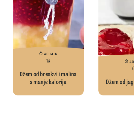
40 MIN
4
Džem od breskvi i malina
s manje kalorija
Džem od jag