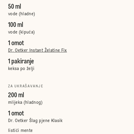
50 ml
vode (hladne)
100 ml
vode (kipuća)
1 omot
Dr. Oetker Instant Želatine Fix
1 pakiranje
keksa po želji
ZA UKRAŠAVANJE
200 ml
mlijeka (hladnog)
1 omot
Dr. Oetker Šlag pjene Klasik
listići mente