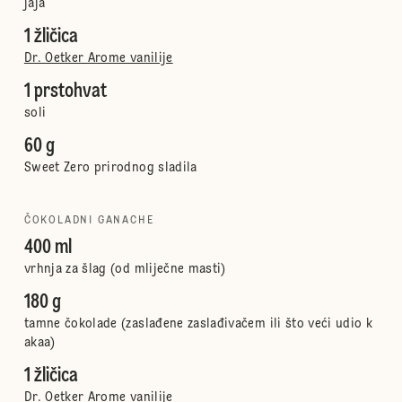
jaja
1 žličica
Dr. Oetker Arome vanilije
1 prstohvat
soli
60 g
Sweet Zero prirodnog sladila
ČOKOLADNI GANACHE
400 ml
vrhnja za šlag (od mliječne masti)
180 g
tamne čokolade (zaslađene zaslađivačem ili što veći udio k
akaa)
1 žličica
Dr. Oetker Arome vanilije