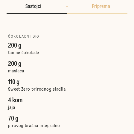
Sastojci
Priprema
ČOKOLADNI DIO
200 g
tamne čokolade
200 g
maslaca
110 g
Sweet Zero prirodnog sladila
4 kom
jaja
70 g
pirovog brašna integralno