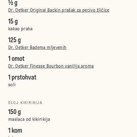
½ g
Dr. Oetker Original Backin prašak za pecivo žličice
15 g
kakao praha
125 g
Dr. Oetker Badema mljevenih
1 omot
Dr. Oetker Finesse Bourbon vanilija aroma
1 prstohvat
soli
SLOJ KIKIRIKIJA
150 g
maslaca od kikirikija
1 kom