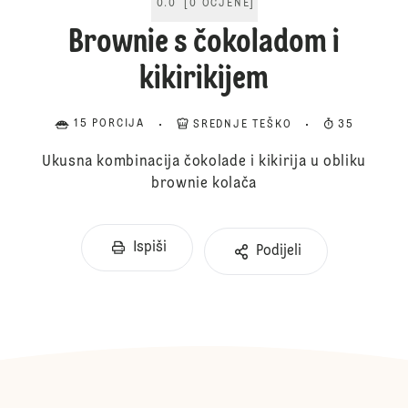
0.0
[
0
OCJENE
]
Brownie s čokoladom i
kikirikijem
15 PORCIJA
SREDNJE TEŠKO
35
Ukusna kombinacija čokolade i kikirija u obliku
brownie kolača
Ispiši
Podijeli