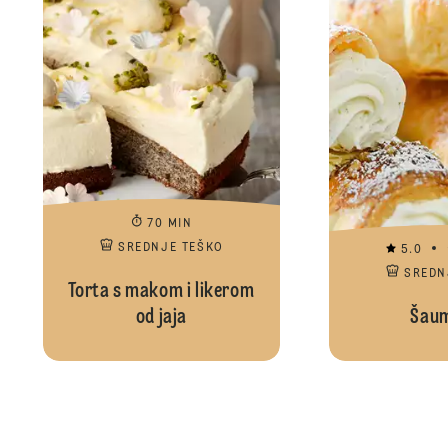
70 MIN
SREDNJE TEŠKO
5.0
SREDN
Torta s makom i likerom
od jaja
Šaum