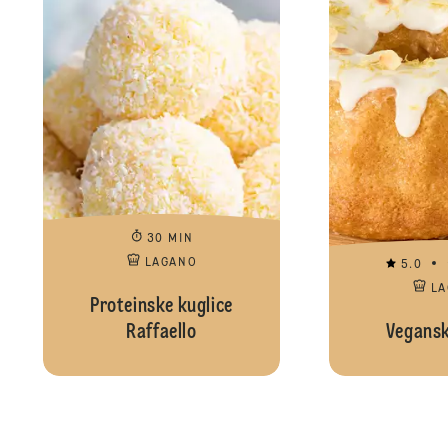
30 MIN
LAGANO
5.0
L
Proteinske kuglice
Raffaello
Vegansk