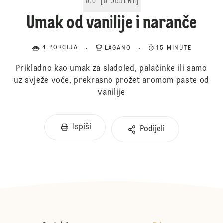
0.0
[
0
OCJENE
]
Umak od vanilije i naranče
4 PORCIJA
LAGANO
15 MINUTE
Prikladno kao umak za sladoled, palačinke ili samo
uz svježe voće, prekrasno prožet aromom paste od
vanilije
Ispiši
Podijeli