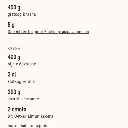
400 g
glatkog brašna
5 g
Dr. Oetker Original Backin praška za pecivo
KREMA
400 g
bijele čokolade
3 dl
slatkog vrhnja
300 g
sira Mascarpone
2 omota
Dr. Oetker Limun šećera
marmelade od jagoda