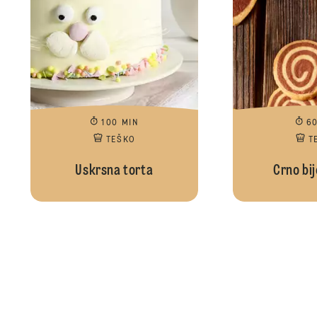
100 MIN
6
TEŠKO
T
Uskrsna torta
Crno bij