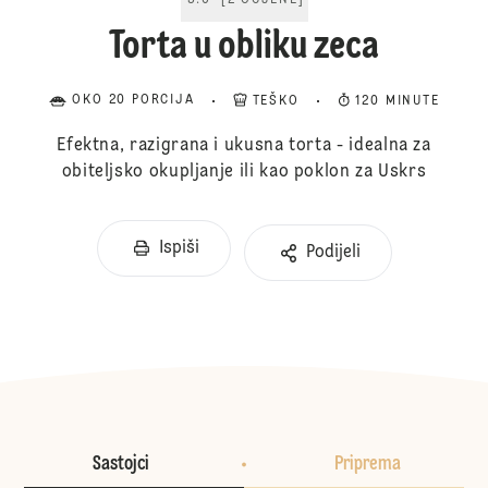
5.0
[
2
OCJENE
]
Torta u obliku zeca
OKO 20 PORCIJA
TEŠKO
120 MINUTE
Efektna, razigrana i ukusna torta - idealna za
obiteljsko okupljanje ili kao poklon za Uskrs
Ispiši
Podijeli
Sastojci
Priprema