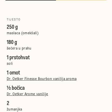
TIJESTO
250 g
maslaca (omekšali)
180 g
šećera u prahu
1 prstohvat
soli
1 omot
Dr. Oetker Finesse Bourbon vanilija aroma
½ bočica
Dr. Oetker Arome vanilije
2
žumanjka