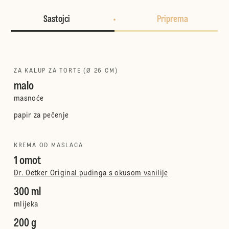
Sastojci
Priprema
ZA KALUP ZA TORTE (Ø 26 CM)
malo
masnoće
papir za pečenje
KREMA OD MASLACA
1 omot
Dr. Oetker Original pudinga s okusom vanilije
300 ml
mlijeka
200 g