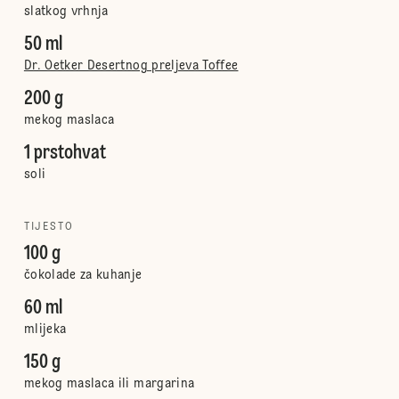
slatkog vrhnja
50 ml
Dr. Oetker Desertnog preljeva Toffee
200 g
mekog maslaca
1 prstohvat
soli
TIJESTO
100 g
čokolade za kuhanje
60 ml
mlijeka
150 g
mekog maslaca ili margarina