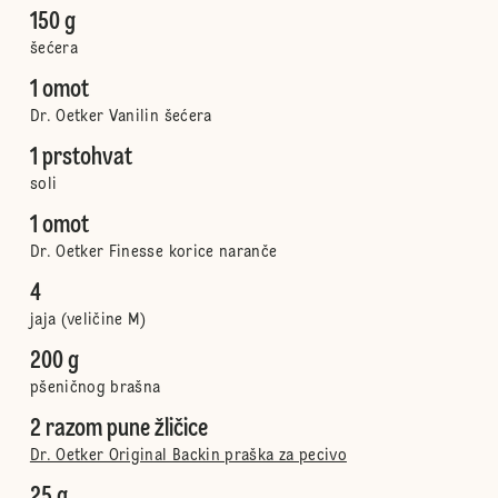
150 g
šećera
1 omot
Dr. Oetker Vanilin šećera
1 prstohvat
soli
1 omot
Dr. Oetker Finesse korice naranče
4
jaja (veličine M)
200 g
pšeničnog brašna
2 razom pune žličice
Dr. Oetker Original Backin praška za pecivo
25 g