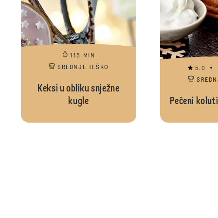
115 MIN
SREDNJE TEŠKO
5.0
SREDN
Keksi u obliku snježne
kugle
Pečeni kolut