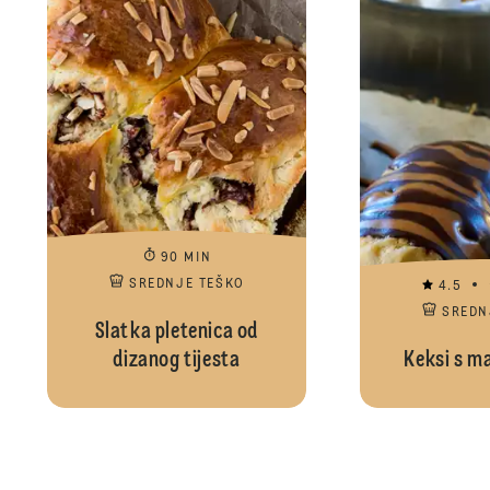
90 MIN
SREDNJE TEŠKO
4.5
SREDN
Slatka pletenica od
dizanog tijesta
Keksi s m