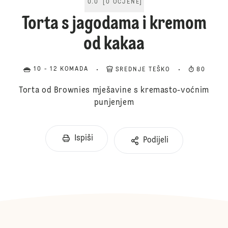
0.0
[
0
OCJENE
]
Torta s jagodama i kremom
od kakaa
10 - 12 KOMADA
SREDNJE TEŠKO
80
Torta od Brownies mješavine s kremasto-voćnim
punjenjem
Ispiši
Podijeli