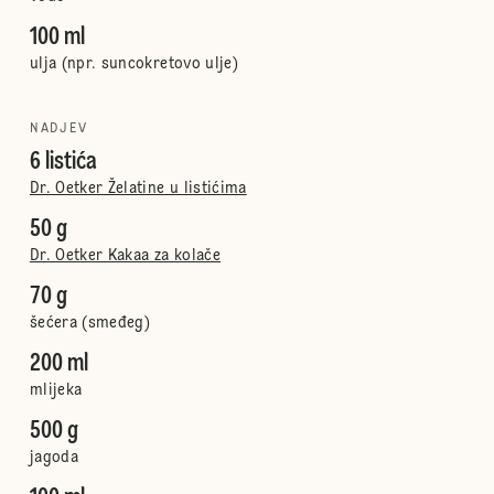
100 ml
ulja (npr. suncokretovo ulje)
NADJEV
6 listića
Dr. Oetker Želatine u listićima
50 g
Dr. Oetker Kakaa za kolače
70 g
šećera (smeđeg)
200 ml
mlijeka
500 g
jagoda