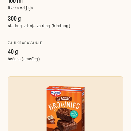
100 ml
likera od jaja
300 g
slatkog vrhnja za šlag (hladnog)
ZA UKRAŠAVANJE
40 g
šećera (smeđeg)