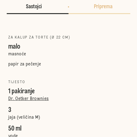
Sastojci
Priprema
ZA KALUP ZA TORTE (Ø 22 CM)
malo
masnoće
papir za pečenje
TIJESTO
1 pakiranje
Dr. Oetker Brownies
3
jaja (veličina M)
50 ml
vode