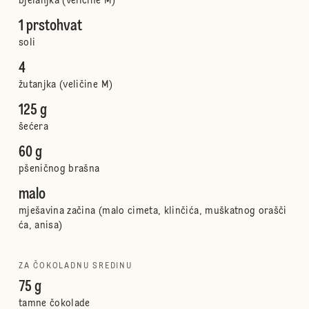
bjelanjka (veličine M)
1 prstohvat
soli
4
žutanjka (veličine M)
125 g
šećera
60 g
pšeničnog brašna
malo
mješavina začina (malo cimeta, klinčića, muškatnog orašči
ća, anisa)
ZA ČOKOLADNU SREDINU
75 g
tamne čokolade