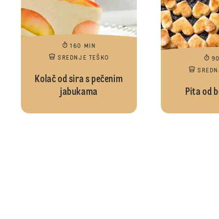
160 MIN
SREDNJE TEŠKO
9
SREDN
Kolač od sira s pečenim
jabukama
Pita od 