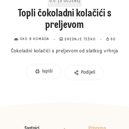
0.0
[
0
OCJENE
]
Topli čokoladni kolačići s
preljevom
OKO 8 KOMADA
SREDNJE TEŠKO
60
Čokoladni kolačići s preljevom od slatkog vrhnja
Ispiši
Podijeli
Sastojci
Priprema