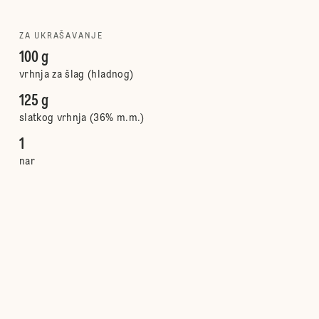
ZA UKRAŠAVANJE
100 g
vrhnja za šlag (hladnog)
125 g
slatkog vrhnja (36% m.m.)
1
nar