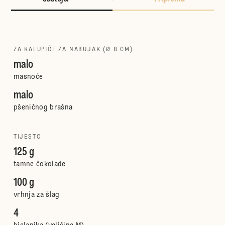
ZA KALUPIĆE ZA NABUJAK (Ø 8 CM)
malo
masnoće
malo
pšeničnog brašna
TIJESTO
125 g
tamne čokolade
100 g
vrhnja za šlag
4