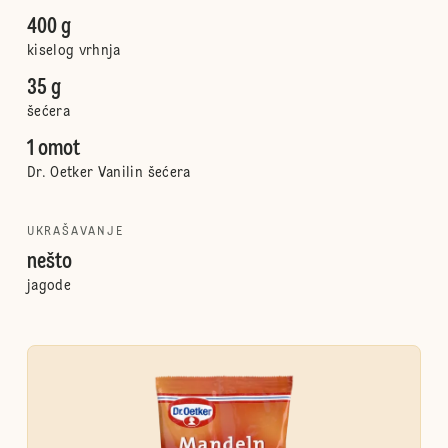
400 g
kiselog vrhnja
35 g
šećera
1 omot
Dr. Oetker Vanilin šećera
UKRAŠAVANJE
nešto
jagode