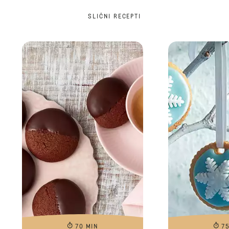
SLIČNI RECEPTI
70 MIN
7