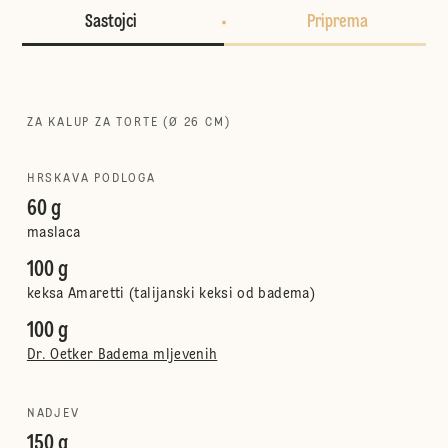
Sastojci
Priprema
ZA KALUP ZA TORTE (Ø 26 CM)
HRSKAVA PODLOGA
60 g
maslaca
100 g
keksa Amaretti (talijanski keksi od badema)
100 g
Dr. Oetker Badema mljevenih
NADJEV
150 g