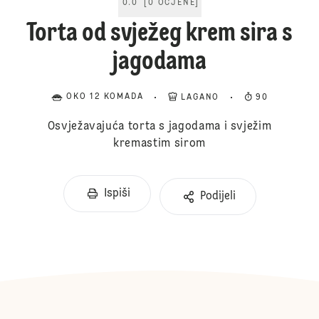
0.0
[
0
OCJENE
]
Torta od svježeg krem sira s
jagodama
OKO 12 KOMADA
LAGANO
90
Osvježavajuća torta s jagodama i svježim
kremastim sirom
Ispiši
Podijeli