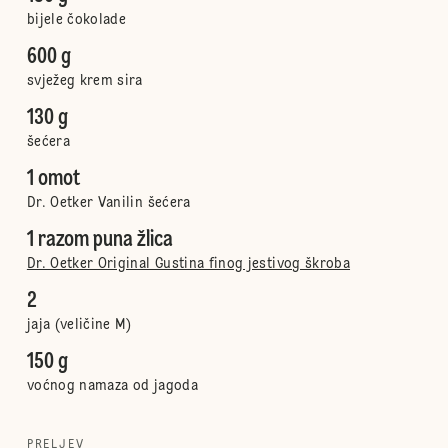
bijele čokolade
600 g
svježeg krem sira
130 g
šećera
1 omot
Dr. Oetker Vanilin šećera
1 razom puna žlica
Dr. Oetker Original Gustina finog jestivog škroba
2
jaja (veličine M)
150 g
voćnog namaza od jagoda
PRELJEV