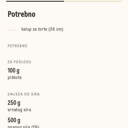
Potrebno
kalup za torte (26 cm)
POTREBNO
ZA PODLOGU
100 g
piškota
SMJESA OD SIRA
250 g
srnatog sira
500 g
posnog sira (1%)