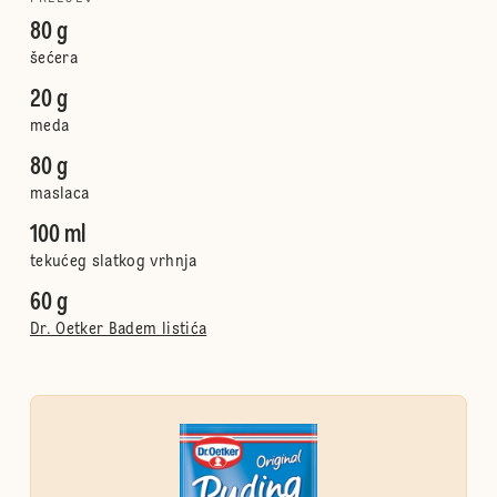
80 g
šećera
20 g
meda
80 g
maslaca
100 ml
tekućeg slatkog vrhnja
60 g
Dr. Oetker Badem listića