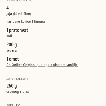
4
jaja (M veličine)
naribane korice 1 limuna
1 prstohvat
soli
200 g
šećera
1 omot
Dr. Oetker Original pudinga s okusom vanilije
ZA UMIJEŠATI
250 g
crvenog ribiza
PRELJEV