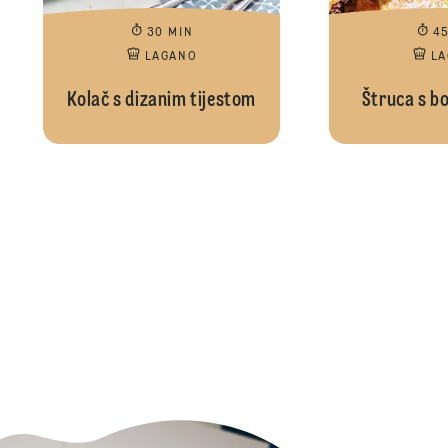
30 MIN
4
LAGANO
L
Kolač s dizanim tijestom
Štruca s b