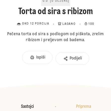
0.0
[
0
OCJENE
]
Torta od sira s ribizom
OKO 12 PORCIJA
LAGANO
100
Pečena torta od sira s podlogom od piškota, zrelim
ribizom i preljevom od badema.
Ispiši
Podijeli
Sastojci
Priprema