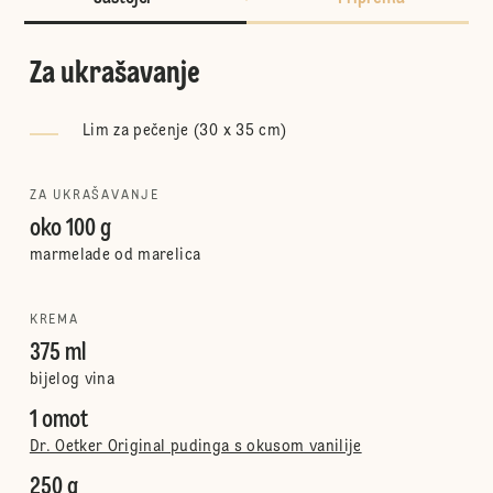
Za ukrašavanje
Lim za pečenje (30 x 35 cm)
ZA UKRAŠAVANJE
oko 100 g
marmelade od marelica
KREMA
375 ml
bijelog vina
1 omot
Dr. Oetker Original pudinga s okusom vanilije
250 g