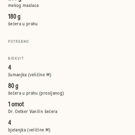
mekog maslaca
180 g
šećera u prahu
POTREBNO
BISKVIT
4
žumanjka (veličine M)
80 g
šećera u prahu (prosijanog)
1 omot
Dr. Oetker Vanilin šećera
4
bjelanjka (veličine M)