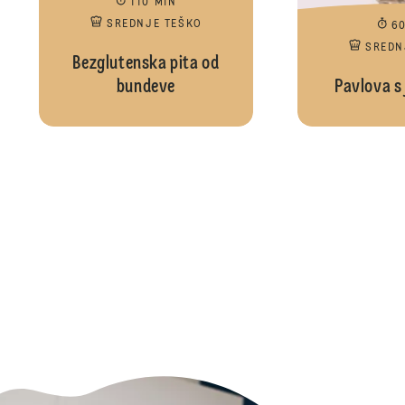
110 MIN
SREDNJE TEŠKO
6
SREDN
Bezglutenska pita od
bundeve
Pavlova s 