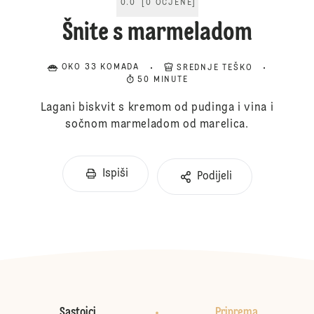
0.0
[
0
OCJENE
]
Šnite s marmeladom
OKO 33 KOMADA
SREDNJE TEŠKO
50 MINUTE
Lagani biskvit s kremom od pudinga i vina i
sočnom marmeladom od marelica.
Ispiši
Podijeli
Sastojci
Priprema