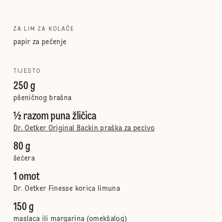
ZA LIM ZA KOLAČE
papir za pečenje
TIJESTO
250 g
pšeničnog brašna
½ razom puna žličica
Dr. Oetker Original Backin praška za pecivo
80 g
šećera
1 omot
Dr. Oetker Finesse korica limuna
150 g
maslaca ili margarina (omekšalog)