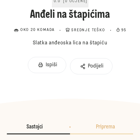
0.0
[
0
OCJENE
]
Anđeli na štapićima
OKO 20 KOMADA
SREDNJE TEŠKO
95
Slatka anđeoska lica na štapiću
Ispiši
Podijeli
Sastojci
Priprema