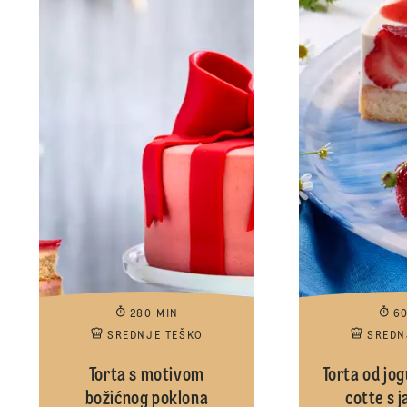
280 MIN
6
SREDNJE TEŠKO
SREDN
Torta s motivom
Torta od jog
božićnog poklona
cotte s 