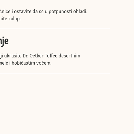
ećnice i ostavite da se u potpunosti ohladi.
ite kalup.
je
lji ukrasite Dr. Oetker Toffee desertnim
mele i bobičastim voćem.