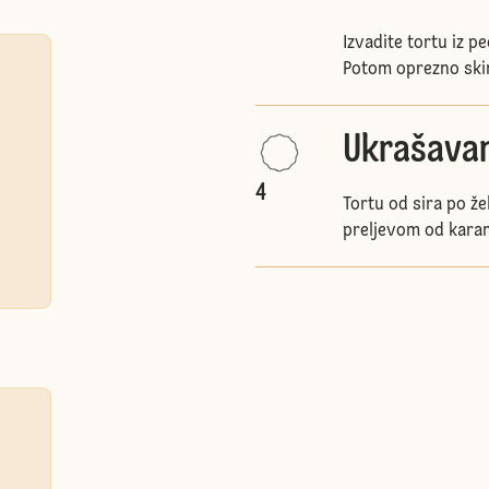
Izvadite tortu iz p
Potom oprezno skin
Ukrašavan
4
Tortu od sira po že
preljevom od kara