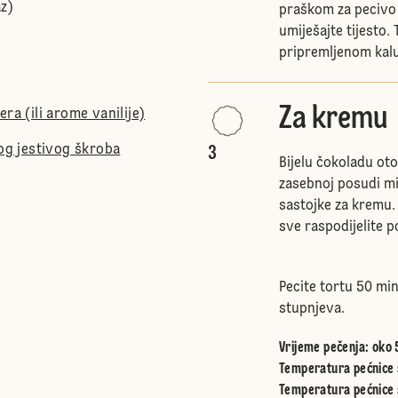
z)
praškom za pecivo 
umiješajte tijesto.
pripremljenom kal
Za kremu
ra (ili arome vanilije)
nog jestivog škroba
3
Bijelu čokoladu oto
zasebnoj posudi mi
sastojke za kremu.
sve raspodijelite p
Pecite tortu 50 mi
stupnjeva.
Vrijeme pečenja: oko 
Temperatura pećnice s
Temperatura pećnice 