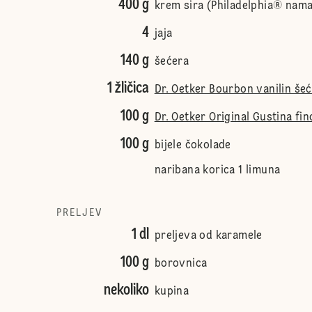
400 g
krem sira (Philadelphia® nama
4
jaja
140 g
šećera
1 žličica
Dr. Oetker Bourbon vanilin šeće
100 g
Dr. Oetker Original Gustina fi
100 g
bijele čokolade
naribana korica 1 limuna
PRELJEV
1 dl
preljeva od karamele
100 g
borovnica
nekoliko
kupina