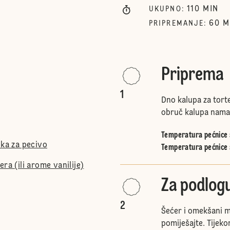
110
MIN
UKUPNO
:
60
M
PRIPREMANJE
:
Priprema
1
Dno kalupa za tort
obruč kalupa namas
Temperatura pećnice s
ška za pecivo
Temperatura pećnice 
ra (ili arome vanilije)
Za podlog
2
Šećer i omekšani 
pomiješajte. Tijeko