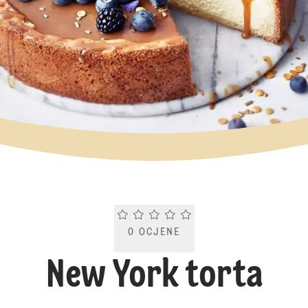
Current rating 0.0. Click to rate.
0
OCJENE
New York torta