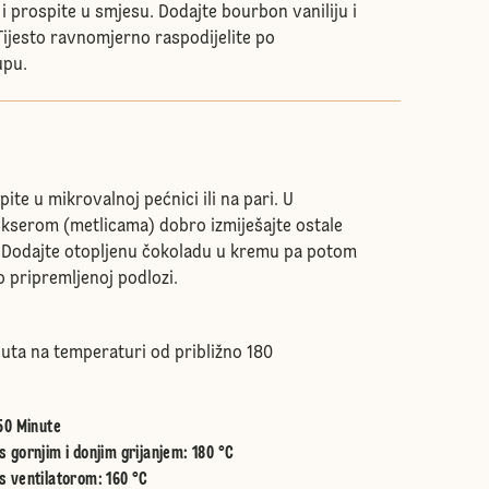
i prospite u smjesu. Dodajte bourbon vaniliju i
 Tijesto ravnomjerno raspodijelite po
upu.
pite u mikrovalnoj pećnici ili na pari. U
kserom (metlicama) dobro izmiješajte ostale
 Dodajte otopljenu čokoladu u kremu pa potom
o pripremljenoj podlozi.
nuta na temperaturi od približno 180
50 Minute
 gornjim i donjim grijanjem
:
180 °C
s ventilatorom
:
160 °C