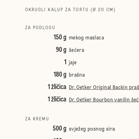
OKRUGLI KALUP ZA TORTU (Ø 20 CM)
ZA PODLOGU
150 g
mekog maslaca
90 g
šećera
1
jaje
180 g
brašna
1 žličica
Dr. Oetker Original Backin pra
1 žličica
Dr. Oetker Bourbon vanilin šeće
ZA KREMU
500 g
svježeg posnog sira