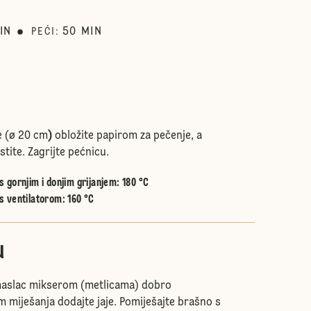
IN
50
MIN
PEĆI
:
e (ø 20 cm
)
obložite papirom za pečenje, a
tite. Zagrijte pećnicu.
 gornjim i donjim grijanjem
:
180 °C
s ventilatorom
:
160 °C
u
maslac mikserom (metlicama) dobro
m miješanja dodajte jaje. Pomiješajte brašno s