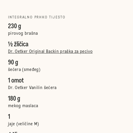
INTEGRALNO PRHKO TIJESTO
230 g
pirovog brašna
½ žličica
Dr. Oetker Original Backin praška za pecivo
90 g
šećera (smeđeg)
1 omot
Dr. Oetker Vanilin šećera
180 g
mekog maslaca
1
jaje (veličine M)