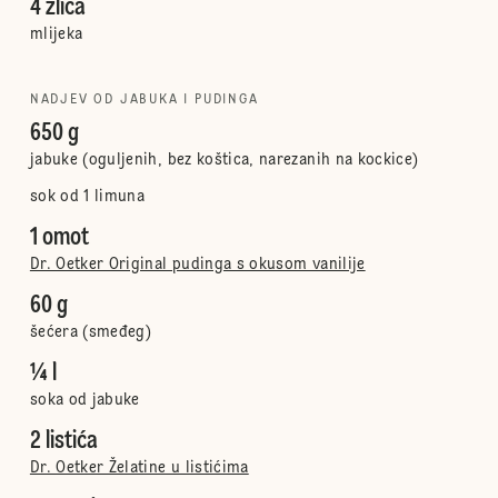
4 žlica
mlijeka
NADJEV OD JABUKA I PUDINGA
650 g
jabuke (oguljenih, bez koštica, narezanih na kockice)
sok od 1 limuna
1 omot
Dr. Oetker Original pudinga s okusom vanilije
60 g
šećera (smeđeg)
¼ l
soka od jabuke
2 listića
Dr. Oetker Želatine u listićima