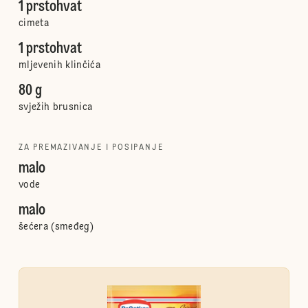
1 prstohvat
cimeta
1 prstohvat
mljevenih klinčića
80 g
svježih brusnica
ZA PREMAZIVANJE I POSIPANJE
malo
vode
malo
šećera (smeđeg)