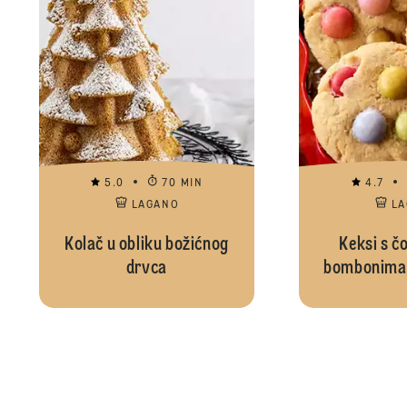
5.0
70 MIN
4.7
LAGANO
L
Kolač u obliku božićnog
Keksi s č
drvca
bombonima