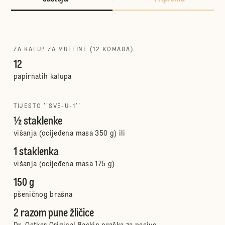
ZA KALUP ZA MUFFINE (12 KOMADA)
12
papirnatih kalupa
TIJESTO ''SVE-U-1''
½ staklenke
višanja (ocijeđena masa 350 g) ili
1 staklenka
višanja (ocijeđena masa 175 g)
150 g
pšeničnog brašna
2 razom pune žličice