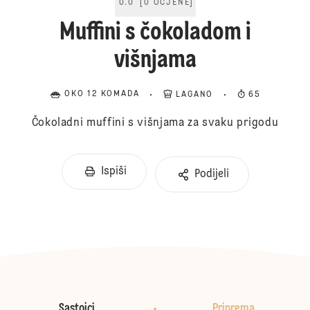
0.0
[
0
OCJENE
]
Muffini s čokoladom i
višnjama
OKO 12 KOMADA
LAGANO
65
Čokoladni muffini s višnjama za svaku prigodu
Ispiši
Podijeli
Sastojci
Priprema