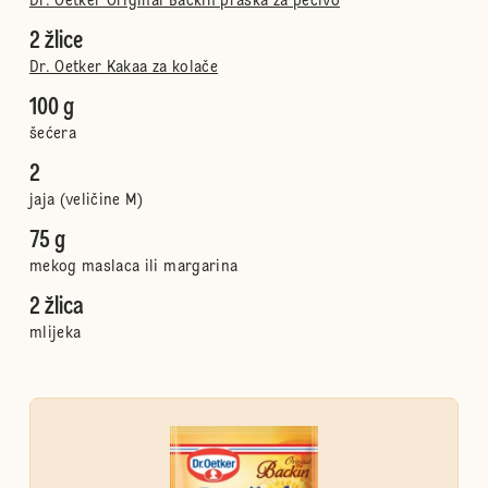
Dr. Oetker Original Backin praška za pecivo
2 žlice
Dr. Oetker Kakaa za kolače
100 g
šećera
2
jaja (veličine M)
75 g
mekog maslaca ili margarina
2 žlica
mlijeka