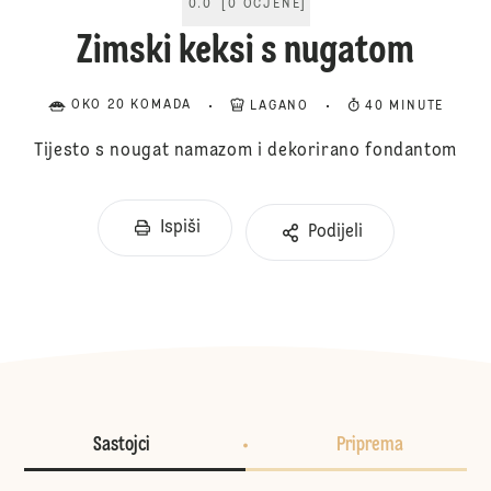
0.0
[
0
OCJENE
]
Zimski keksi s nugatom
OKO 20 KOMADA
LAGANO
40 MINUTE
Tijesto s nougat namazom i dekorirano fondantom
Ispiši
Podijeli
Sastojci
Priprema