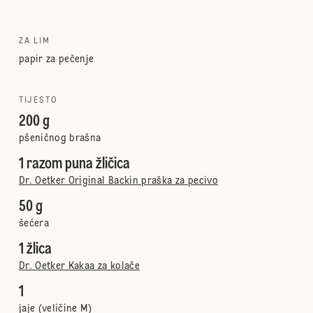
ZA LIM
papir za pečenje
TIJESTO
200 g
pšeničnog brašna
1 razom puna žličica
Dr. Oetker Original Backin praška za pecivo
50 g
šećera
1 žlica
Dr. Oetker Kakaa za kolače
1
jaje (veličine M)