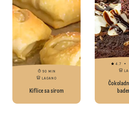
4.7
L
90 MIN
LAGANO
Čokoladn
Kiflice sa sirom
bade