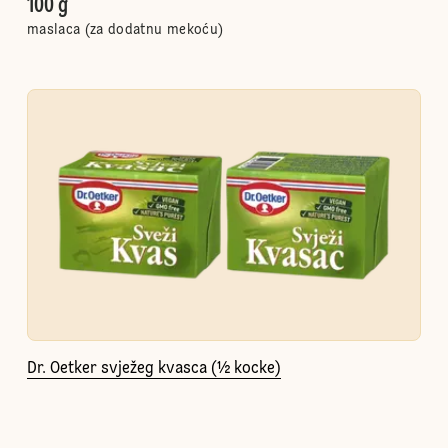
100 g
maslaca (za dodatnu mekoću)
Dr. Oetker svježeg kvasca (½ kocke)