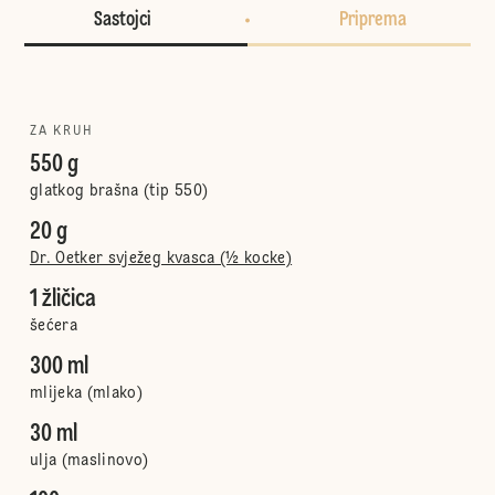
Sastojci
Priprema
ZA KRUH
550 g
glatkog brašna (tip 550)
20 g
Dr. Oetker svježeg kvasca (½ kocke)
1 žličica
šećera
300 ml
mlijeka (mlako)
30 ml
ulja (maslinovo)