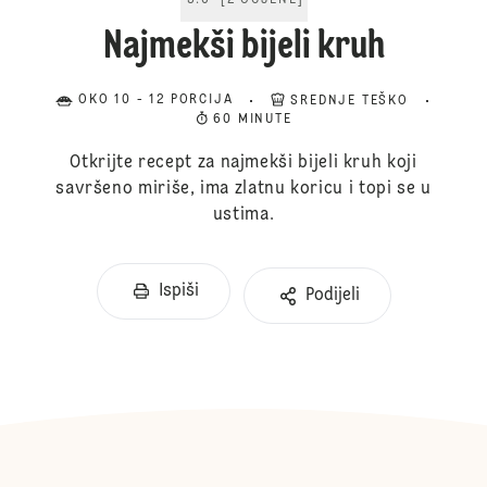
5.0
[
2
OCJENE
]
Najmekši bijeli kruh
OKO 10 - 12 PORCIJA
SREDNJE TEŠKO
60 MINUTE
Otkrijte recept za najmekši bijeli kruh koji
savršeno miriše, ima zlatnu koricu i topi se u
ustima.
Ispiši
Podijeli