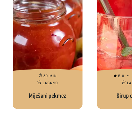
30 MIN
5.0
LAGANO
L
Miješani pekmez
Sirup 