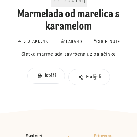
0.0
[
0
OCJENE
]
Marmelada od marelica s
karamelom
3 STAKLENKI
LAGANO
30 MINUTE
Slatka marmelada savršena uz palačinke
Ispiši
Podijeli
Sastojci
Priprema