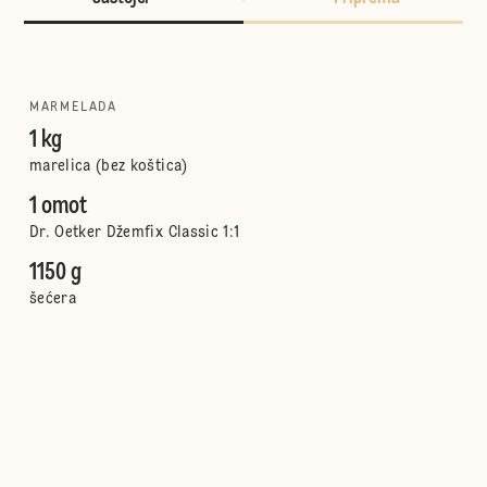
MARMELADA
1 kg
marelica (bez koštica)
1 omot
Dr. Oetker Džemfix Classic 1:1
1150 g
šećera