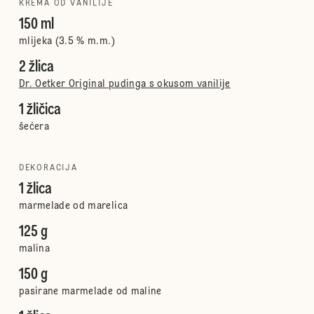
KREMA OD VANILIJE
150 ml
mlijeka (3.5 % m.m.)
2 žlica
Dr. Oetker Original pudinga s okusom vanilije
1 žličica
šećera
DEKORACIJA
1 žlica
marmelade od marelica
125 g
malina
150 g
pasirane marmelade od maline