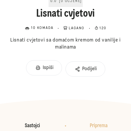
0.0
[
0
OCJENE
]
Lisnati cvjetovi
10 KOMADA
LAGANO
120
Lisnati cvjetovi sa domaćom kremom od vanilije i
malinama
Ispiši
Podijeli
Sastojci
Priprema