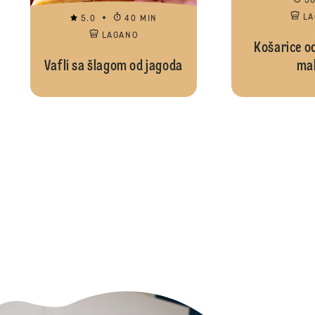
3
L
5.0
40 MIN
LAGANO
Košarice od
Vafli sa šlagom od jagoda
mal