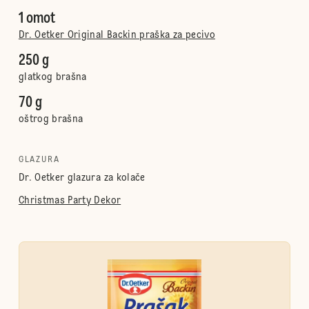
1 omot
Dr. Oetker Original Backin praška za pecivo
250 g
glatkog brašna
70 g
oštrog brašna
GLAZURA
Dr. Oetker glazura za kolače
Christmas Party Dekor