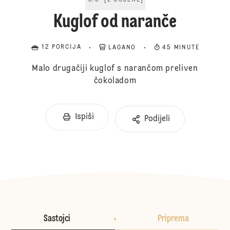
5.0
[
2
OCJENE
]
Kuglof od naranče
12 PORCIJA
LAGANO
45 MINUTE
Malo drugačiji kuglof s narančom preliven
čokoladom
Ispiši
Podijeli
Sastojci
Priprema