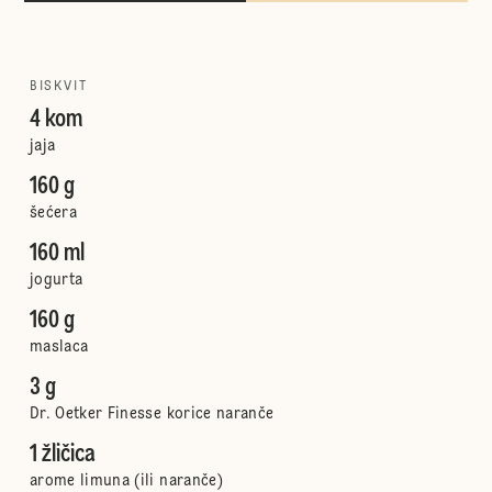
BISKVIT
4 kom
jaja
160 g
šećera
160 ml
jogurta
160 g
maslaca
3 g
Dr. Oetker Finesse korice naranče
1 žličica
arome limuna (ili naranče)